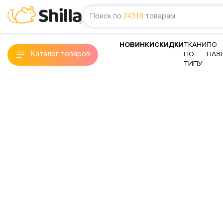
Поиск по
24318
товарам
НОВИНКИ
СКИДКИ
ТКАНИ
ПО
ПО
НАЗ
Каталог товаров
ТИПУ