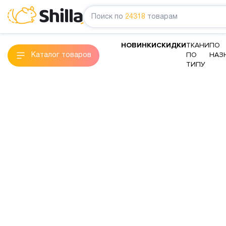
Поиск по
24318
товарам
НОВИНКИ
СКИДКИ
ТКАНИ
ПО
ПО
НАЗ
Каталог товаров
ТИПУ