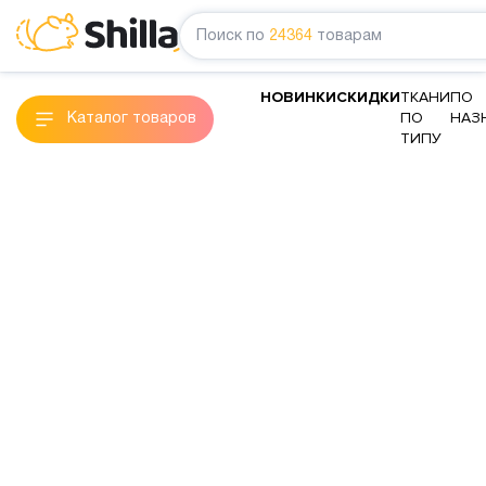
Поиск по
24364
товарам
НОВИНКИ
СКИДКИ
ТКАНИ
ПО
ПО
НАЗ
Каталог товаров
ТИПУ