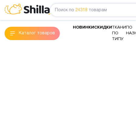
Поиск по
24318
товарам
НОВИНКИ
СКИДКИ
ТКАНИ
ПО
ПО
НАЗ
Каталог товаров
ТИПУ