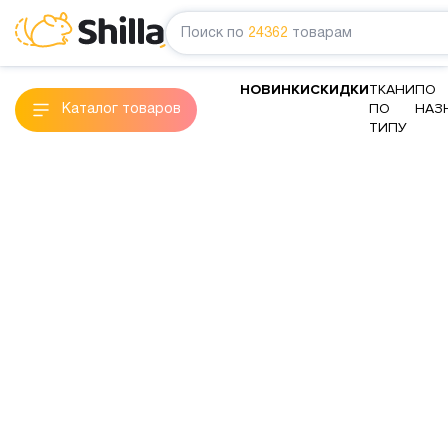
Поиск по
24362
товарам
НОВИНКИ
СКИДКИ
ТКАНИ
ПО
ПО
НАЗ
Каталог товаров
ТИПУ