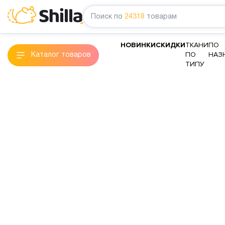
Поиск по
24318
товарам
НОВИНКИ
СКИДКИ
ТКАНИ
ПО
ПО
НАЗ
Каталог товаров
ТИПУ