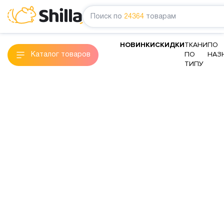
Поиск по
24364
товарам
НОВИНКИ
СКИДКИ
ТКАНИ
ПО
ПО
НАЗ
Каталог товаров
ТИПУ