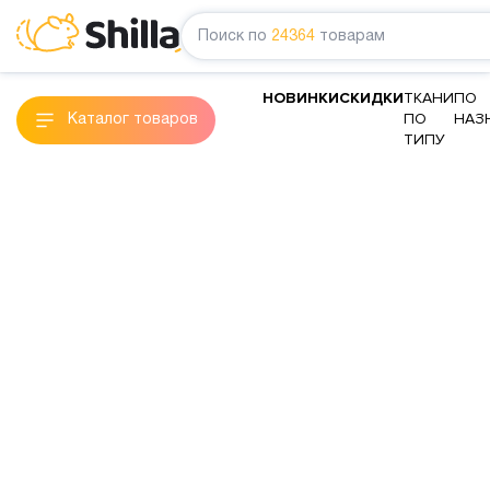
Поиск по
24364
товарам
НОВИНКИ
СКИДКИ
ТКАНИ
ПО
ПО
НАЗ
Каталог товаров
ТИПУ