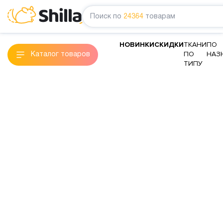
Поиск по
24364
товарам
НОВИНКИ
СКИДКИ
ТКАНИ
ПО
ПО
НАЗ
Каталог товаров
ТИПУ