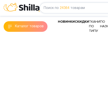
Поиск по
24364
товарам
НОВИНКИ
СКИДКИ
ТКАНИ
ПО
ПО
НАЗ
Каталог товаров
ТИПУ