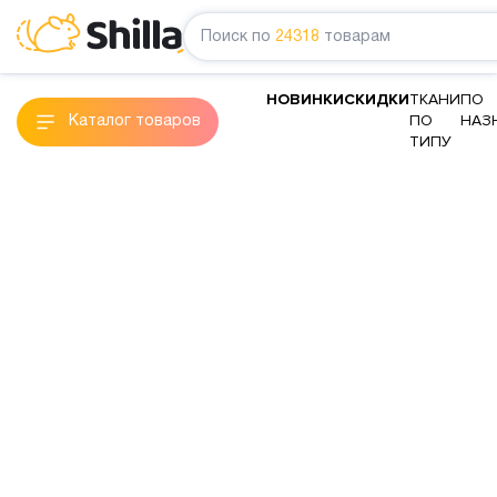
Поиск по
24318
товарам
НОВИНКИ
СКИДКИ
ТКАНИ
ПО
ПО
НАЗ
Каталог товаров
ТИПУ