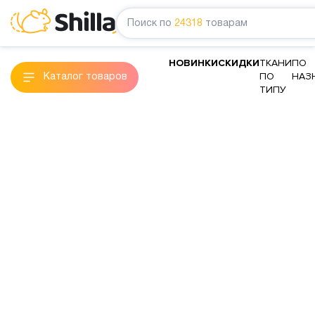
Поиск по
24318
товарам
НОВИНКИ
СКИДКИ
ТКАНИ
ПО
ПО
НАЗ
Каталог товаров
ТИПУ