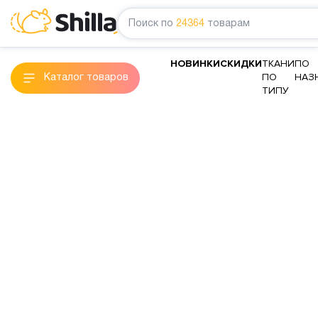
Поиск по
24364
товарам
НОВИНКИ
СКИДКИ
ТКАНИ
ПО
ПО
НАЗ
Каталог товаров
ТИПУ