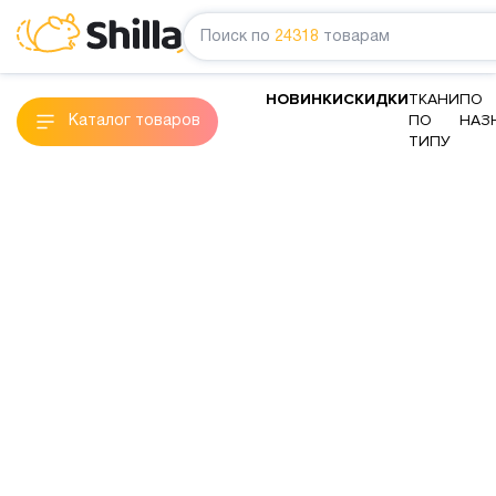
Поиск по
24318
товарам
НОВИНКИ
СКИДКИ
ТКАНИ
ПО
ПО
НАЗ
Каталог товаров
ТИПУ