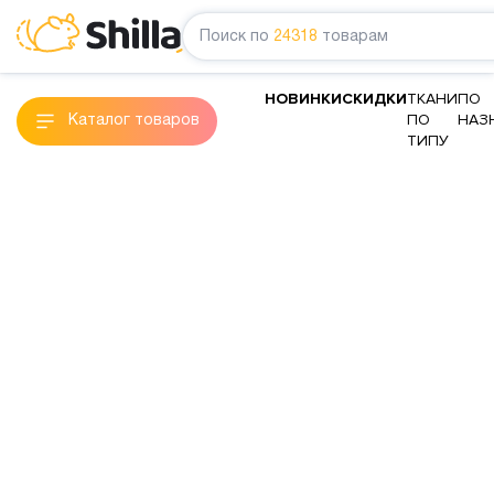
Поиск по
24318
товарам
НОВИНКИ
СКИДКИ
ТКАНИ
ПО
ПО
НАЗ
Каталог товаров
ТИПУ