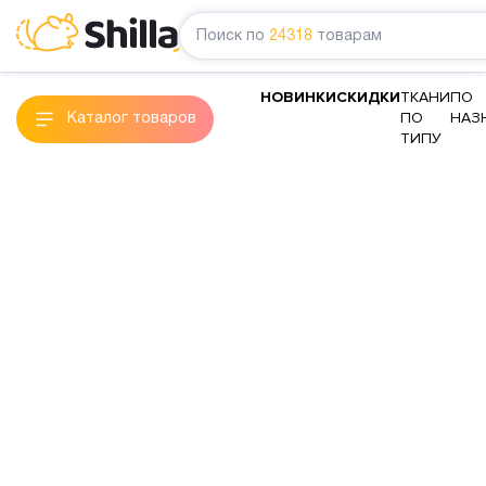
Поиск по
24318
товарам
НОВИНКИ
СКИДКИ
ТКАНИ
ПО
ПО
НАЗ
Каталог товаров
ТИПУ