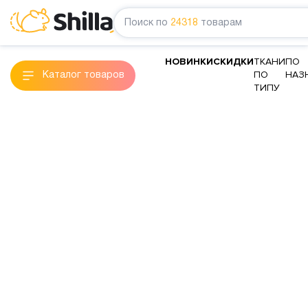
Поиск по
24318
товарам
НОВИНКИ
СКИДКИ
ТКАНИ
ПО
ПО
НАЗ
Каталог товаров
ТИПУ