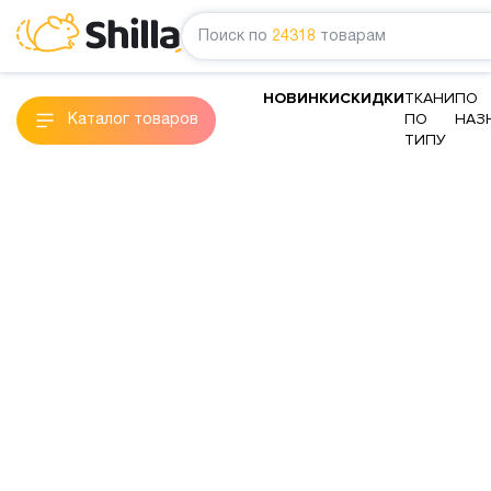
Поиск по
24318
товарам
НОВИНКИ
СКИДКИ
ТКАНИ
ПО
ПО
НАЗ
Каталог товаров
ТИПУ