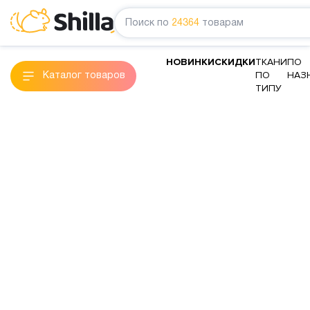
Поиск по
24364
товарам
НОВИНКИ
СКИДКИ
ТКАНИ
ПО
ПО
НАЗ
Каталог товаров
ТИПУ