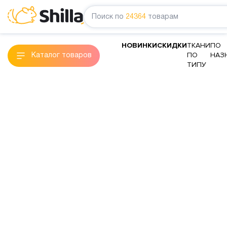
Поиск по
24364
товарам
НОВИНКИ
СКИДКИ
ТКАНИ
ПО
ПО
НАЗ
Каталог товаров
ТИПУ