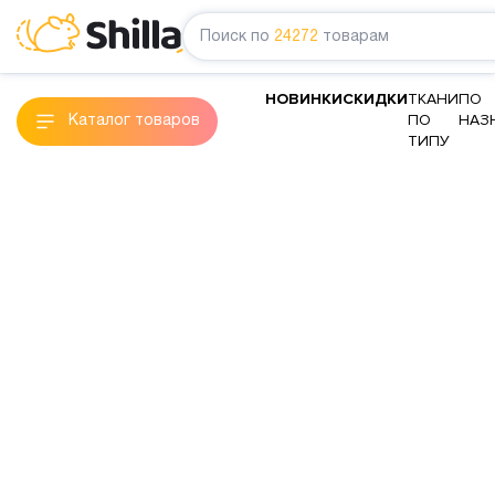
Поиск по
24272
товарам
НОВИНКИ
СКИДКИ
ТКАНИ
ПО
ПО
НАЗ
Каталог товаров
ТИПУ