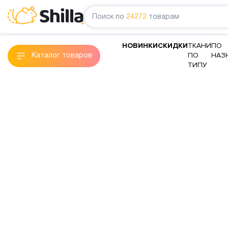
Поиск по
24272
товарам
НОВИНКИ
СКИДКИ
ТКАНИ
ПО
ПО
НАЗ
Каталог товаров
ТИПУ