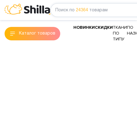
Поиск по
24364
товарам
НОВИНКИ
СКИДКИ
ТКАНИ
ПО
ПО
НАЗ
Каталог товаров
ТИПУ