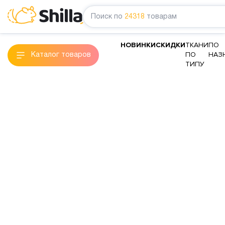
Поиск по
24318
товарам
НОВИНКИ
СКИДКИ
ТКАНИ
ПО
ПО
НАЗ
Каталог товаров
ТИПУ