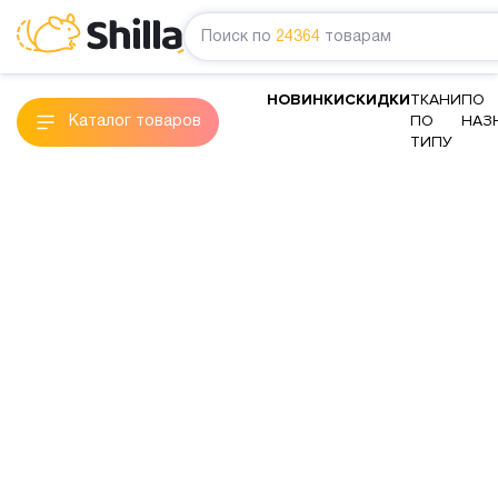
Поиск по
24364
товарам
НОВИНКИ
СКИДКИ
ТКАНИ
ПО
ПО
НАЗ
Каталог товаров
ТИПУ