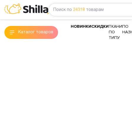
Поиск по
24318
товарам
НОВИНКИ
СКИДКИ
ТКАНИ
ПО
ПО
НАЗ
Каталог товаров
ТИПУ