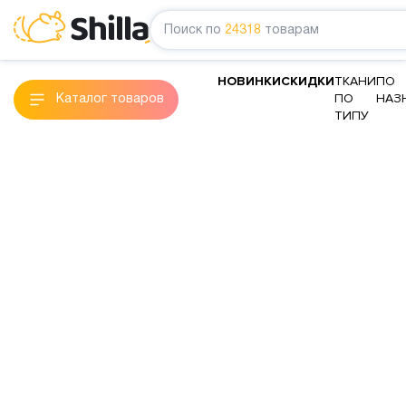
Поиск по
24318
товарам
НОВИНКИ
СКИДКИ
ТКАНИ
ПО
ПО
НАЗ
Каталог товаров
ТИПУ