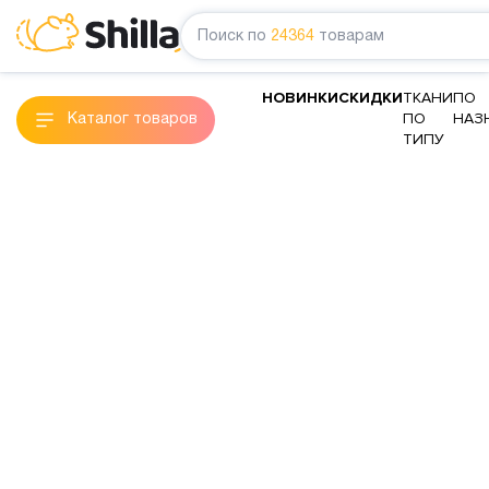
Поиск по
24364
товарам
НОВИНКИ
СКИДКИ
ТКАНИ
ПО
ПО
НАЗ
Каталог товаров
ТИПУ