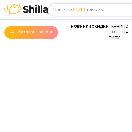
Поиск по
24318
товарам
НОВИНКИ
СКИДКИ
ТКАНИ
ПО
ПО
НАЗ
Каталог товаров
ТИПУ