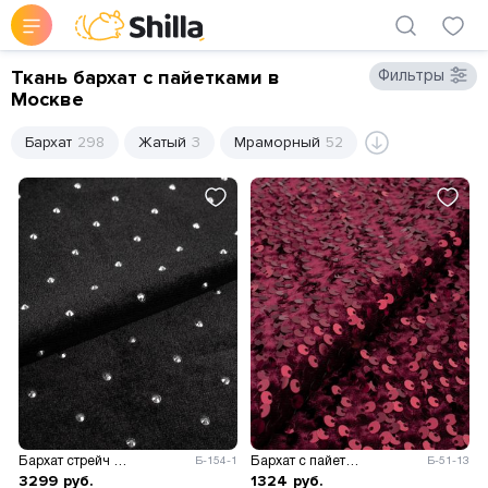
Ткань бархат с пайетками в
Фильтры
Москве
Бархат
298
Жатый
3
Мраморный
52
Бархат стрейч Бонити со стразами
Бархат с пайетками
Б-154-1
Б-51-13
3299
руб.
1324
руб.