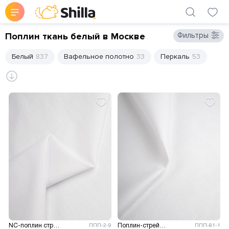
Поплин ткань белый в Москве
Фильтры
Белый
837
Вафельное полотно
33
Перкаль
53
NC-поплин стрейч
Поплин-стрейч однотонный
ППП-2-9
ППП-81-1