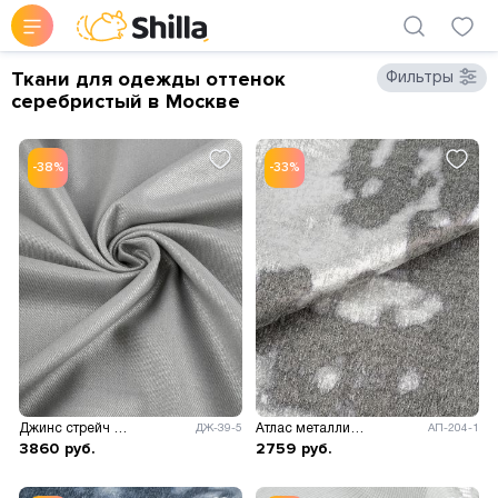
Ткани для одежды оттенок
Фильтры
серебристый в Москве
-38%
-33%
Джинс стрейч Мустанг с накатом
Атлас металлик Млечный путь
ДЖ-39-5
АП-204-1
3860
руб.
2759
руб.