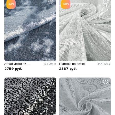
-33%
-48%
Атлас металлик Млечный путь
Пайетка на сетке
АП-204-3
ПАЙ-129-2
2759
руб.
2387
руб.