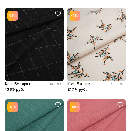
-38%
-41%
Креп Булгари клетка
Креп Булгари
КРП-99-1
КРП-159-1
1389
руб.
2174
руб.
-51%
-56%