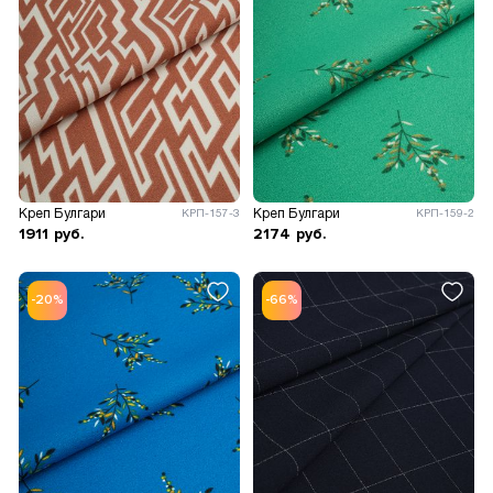
Креп Булгари
Креп Булгари
КРП-157-3
КРП-159-2
1911
руб.
2174
руб.
-20%
-66%