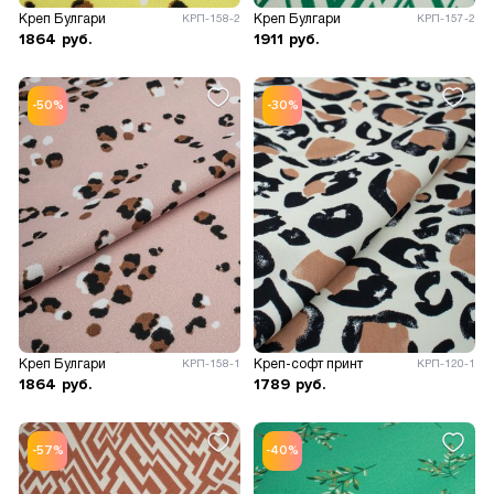
Креп Булгари
Креп Булгари
КРП-158-2
КРП-157-2
1864
руб.
1911
руб.
-50%
-30%
Креп Булгари
Креп-софт принт
КРП-158-1
КРП-120-1
1864
руб.
1789
руб.
-57%
-40%