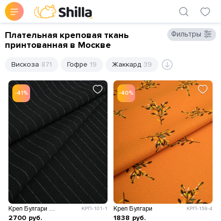
Плательная креповая ткань
Фильтры
принтованная в Москве
Вискоза
871
Гофре
19
Жаккард
39
-41%
-40%
Креп Булгари полоска
Креп Булгари
КРП-101-1
КРП-159-4
2700
руб.
1838
руб.