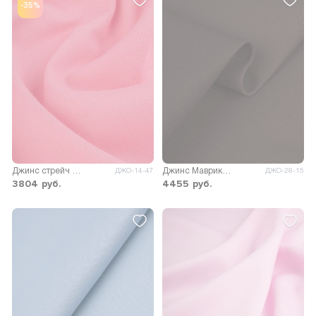
-35%
Джинс стрейч Мустанг
Джинс Маврикий (не стрейч)
ДЖО-14-47
ДЖО-28-15
3804
руб.
4455
руб.