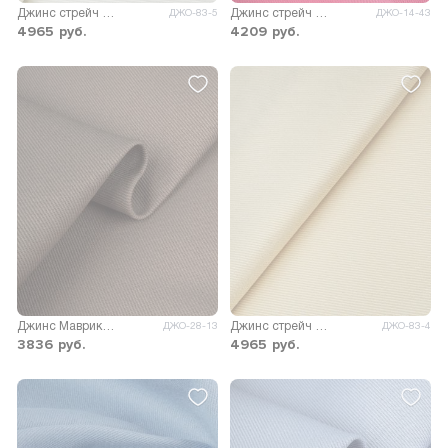
Джинс стрейч Блэйк
Джинс стрейч Мустанг
ДЖО-83-5
ДЖО-14-43
4965
руб.
4209
руб.
Джинс Маврикий (не стрейч)
Джинс стрейч Блэйк
ДЖО-28-13
ДЖО-83-4
3836
руб.
4965
руб.