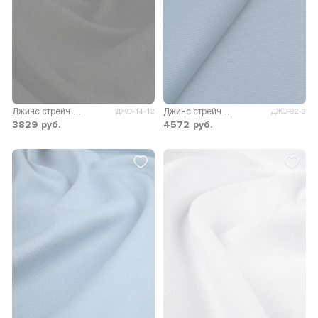
Джинс стрейч Мустанг
Джинс стрейч Доминик
ДЖО-14-12
ДЖО-82-3
3829
руб.
4572
руб.