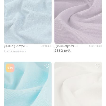
Джинс (не стрейч)
Джинс стрейч Мустанг
ДЖО-4-6
ДЖО-14-23
2832
руб.
Нет в наличии
-33%