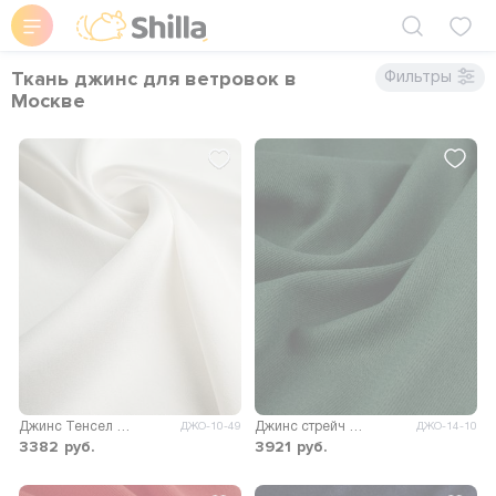
Ткань джинс для ветровок в
Фильтры
Москве
Джинс Тенсел стрейч
Джинс стрейч Мустанг
ДЖО-10-49
ДЖО-14-10
3382
руб.
3921
руб.