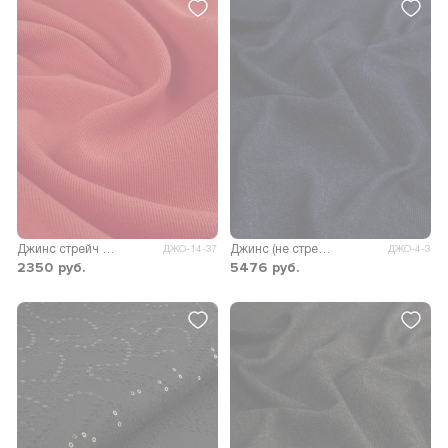
Джинс стрейч Мустанг
Джинс (не стрейч)
ДЖО-14-37
ДЖО-4-3
2350
руб.
5476
руб.