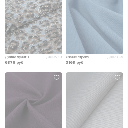
Джинс принт Танзания
Джинс стрейч Мустанг
ДЖП-276-1
ДЖО-14-29
6876
руб.
3168
руб.