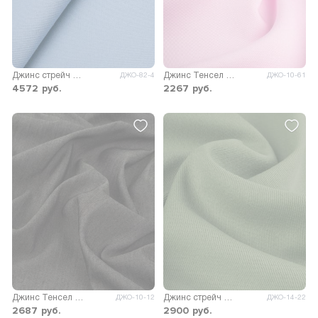
Джинс стрейч Доминик
Джинс Тенсел стрейч
ДЖО-82-4
ДЖО-10-61
4572
руб.
2267
руб.
Джинс Тенсел стрейч
Джинс стрейч Мустанг
ДЖО-10-12
ДЖО-14-22
2687
руб.
2900
руб.