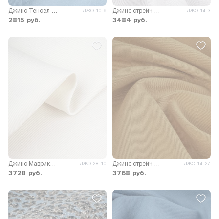
Джинс Тенсел стрейч
Джинс стрейч Мустанг
ДЖО-10-6
ДЖО-14-3
2815
руб.
3484
руб.
Джинс Маврикий (не стрейч)
Джинс стрейч Мустанг
ДЖО-28-10
ДЖО-14-27
3728
руб.
3768
руб.