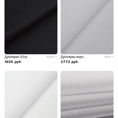
Дублерин 55гр/м.кв, ш.150см.
Дублерин воротничковый 215гр/м.кв.
КД-60-1
КВ-4-1
1635
руб.
2772
руб.