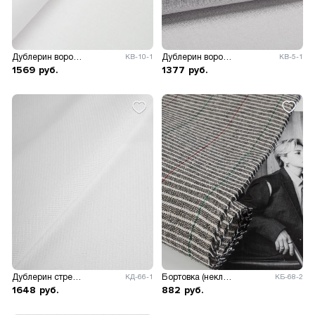
Дублерин воротничковый 165гр/м.кв.
Дублерин воротничковый сетка 160гр/м.кв.
КВ-10-1
КВ-5-1
1569
руб.
1377
руб.
Дублерин стрейч 37гр/м.кв, ш.150см.
Бортовка (неклеевая)
КД-66-1
КБ-68-2
1648
руб.
882
руб.