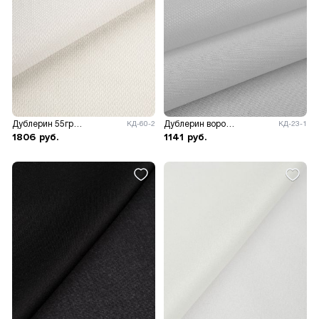
Дублерин 55гр/м.кв, ш.150см.
Дублерин воротничковый 185гр/м.кв.
КД-60-2
КД-23-1
1806
руб.
1141
руб.