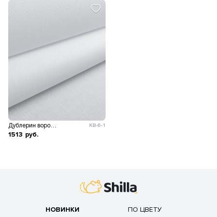
Дублерин воротничковый аппретированный 210гр/м.кв.
КВ-6-1
1513
руб.
НОВИНКИ
ПО ЦВЕТУ