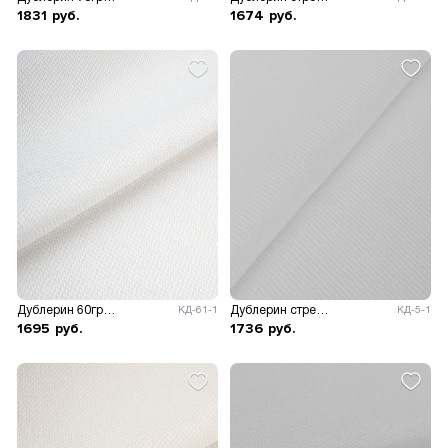
1831
руб.
1674
руб.
Дублерин 60гр/м.кв, ш.150см.
Дублерин стрейч 35гр/м.кв, ш.112см.
КД-61-1
КД-5-1
1695
руб.
1736
руб.