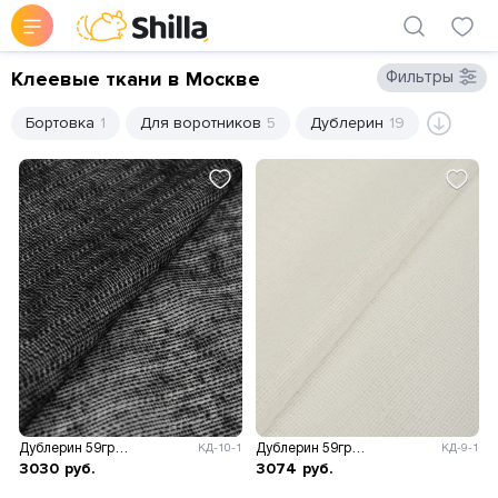
Клеевые ткани в Москве
Фильтры
Бортовка
1
Для воротников
5
Дублерин
19
Дублерин 59гр/м.кв, ш.150см.
Дублерин 59гр/м.кв, ш.150см.
КД-10-1
КД-9-1
3030
руб.
3074
руб.