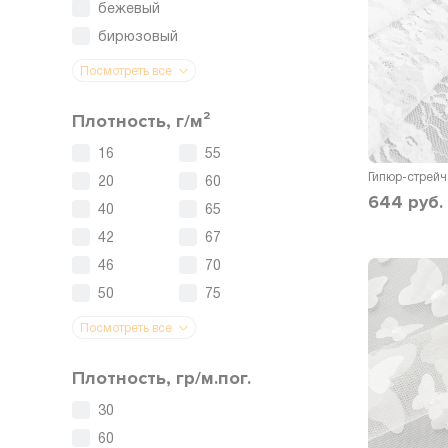
бежевый
бирюзовый
Посмотреть все
Плотность, г/м²
16
55
Гипюр-стрейч
20
60
644
руб.
40
65
42
67
46
70
50
75
Посмотреть все
Плотность, гр/м.пог.
30
60