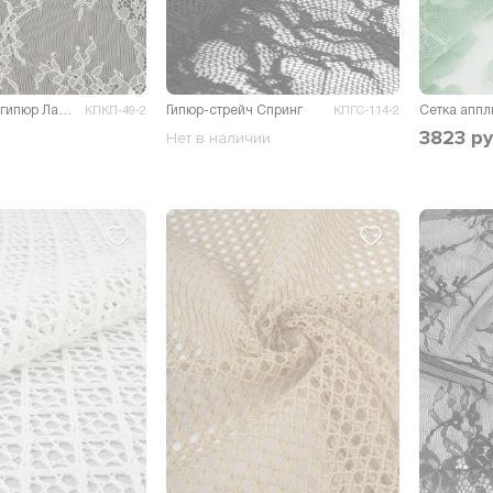
Французский гипюр Лаваль
Гипюр-стрейч Спринг
Сетка аппл
КПКП-49-2
КПГС-114-2
3823
ру
Нет в наличии