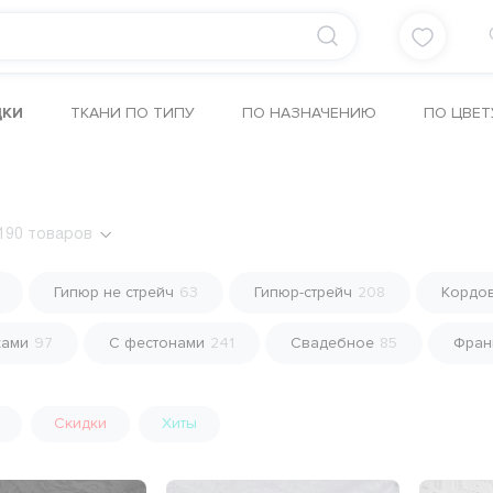
ДКИ
ТКАНИ ПО ТИПУ
ПО НАЗНАЧЕНИЮ
ПО ЦВЕТ
190
товаров
Гипюр не стрейч
63
Гипюр-стрейч
208
Кордо
ками
97
С фестонами
241
Свадебное
85
Фран
Скидки
Хиты