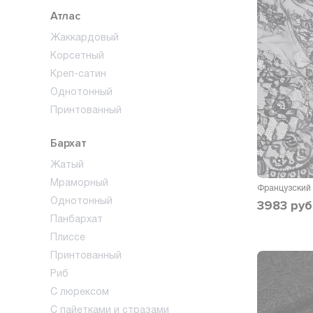
Атлас
Жаккардовый
Корсетный
Креп-сатин
Однотонный
Принтованный
Бархат
Жатый
Мраморный
Однотонный
3983
руб
Панбархат
Плиссе
Принтованный
Риб
С люрексом
С пайетками и стразами