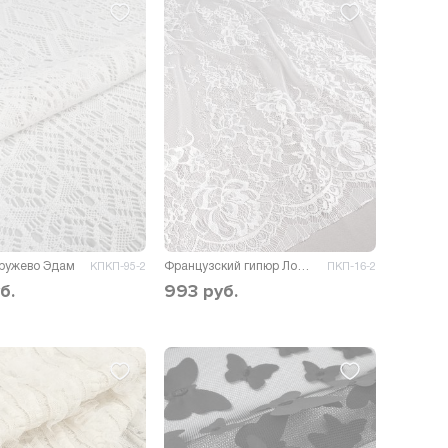
кружево Эдам
Французский гипюр Лолис
КПКП-95-2
ПКП-16-2
б.
993
руб.