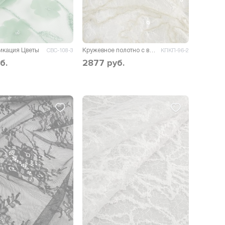
икация Цветы
Кружевное полотно с вышивкой и пайеткой Кливия
СВС-108-3
КПКП-96-2
б.
2877
руб.