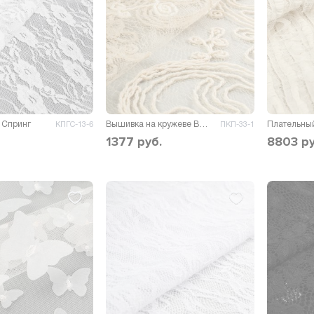
 Спринг
Вышивка на кружеве Висента
КПГС-13-6
ПКП-33-1
1377
руб.
8803
ру