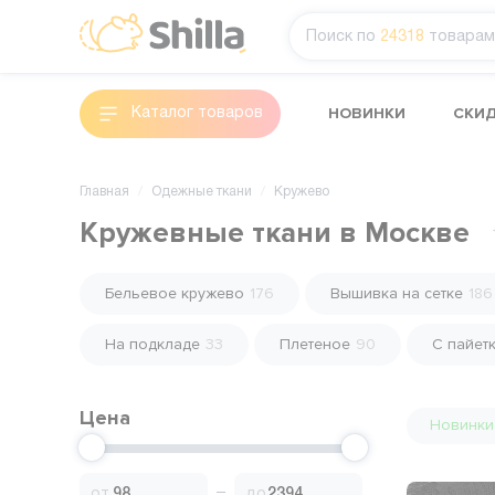
Поиск по
24318
товарам
НОВИНКИ
СКИ
Каталог товаров
Главная
Одежные ткани
Кружево
Кружевные ткани в Москве
Бельевое кружево
176
Вышивка на сетке
186
На подкладе
33
Плетеное
90
С пайет
Цена
Новинки