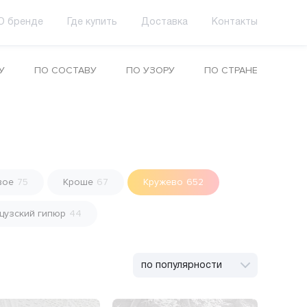
О бренде
Где купить
Доставка
Контакты
У
ПО СОСТАВУ
ПО УЗОРУ
ПО СТРАНЕ
вое
75
Кроше
67
Кружево
652
цузский гипюр
44
по популярности