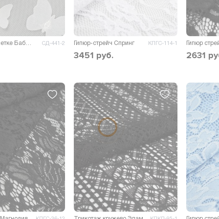
Вышивка на сетке Бабочки
Гипюр-стрейч Спринг
Гипюр стре
СД-441-2
КПГС-114-1
3451
руб.
2631
ру
 Магнолия
Трикотаж кружево Эдам
Гипюр стре
КПГС-36-12
КПКП-95-1