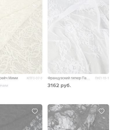
трейч Мими
Французский гипюр Палермо D3
КПГС-37-3
ПКП-15-1
3162
руб.
ичии