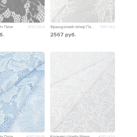
йч Пион
Французский гипюр Палермо D2
КПГС-23-6
ПКП-14-2
б.
2567
руб.
йч Пион
Кружево стрейч Мими
КПГС-23-23
КПГС-37-2