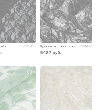
рейч
Кружевное полотно с вышивкой и пайеткой Кливия
КПГС-45-1
КПКП-96-1
.
5487
руб.