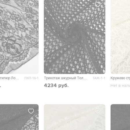
Французский гипюр Лолис
Трикотаж ажурный Толон
Кружево с
ПКП-16-1
ТАЖ-1-1
.
4234
руб.
Нет в нал