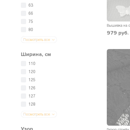
63
66
75
80
979
руб.
Посмотреть все
Ширина, см
110
120
125
126
127
128
Посмотреть все
Узор
Гипюр стрейч