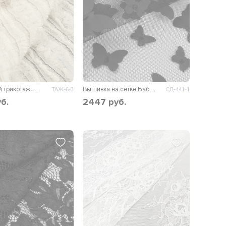
Плательный трикотаж Квизия
Вышивка на сетке Бабочки
ТАЖ-6-3
СД-441-1
б.
2447
руб.