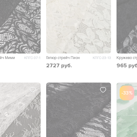
ейч Мими
Гипюр стрейч Пион
Кружево ст
КПГС-37-1
КПГС-23-13
2727
руб.
965
руб
-33%