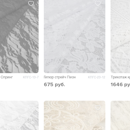
 Спринг
Гипюр стрейч Пион
Трикотаж 
КПГС-13-7
КПГС-23-12
675
руб.
1646
ру