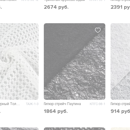
.
2674
руб.
2391
ру
Трикотаж ажурный Толон
Гипюр стрейч Паутина
Гипюр стре
ТАЖ-1-3
КПГС-98-1
.
1864
руб.
914
руб