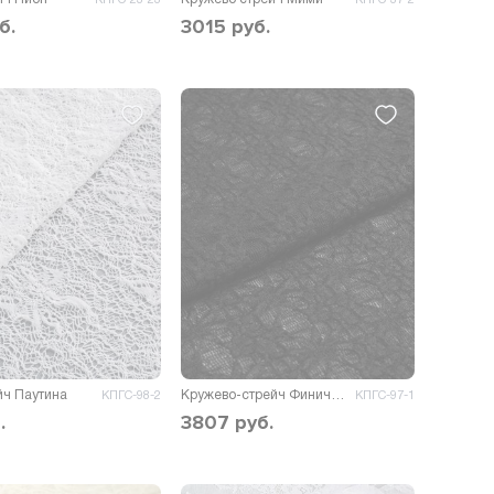
б.
3015
руб.
йч Паутина
Кружево-стрейч Финиччи
КПГС-98-2
КПГС-97-1
.
3807
руб.