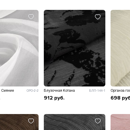
ш Сияние
Блузочная Котана
Органза г
ОРО-2-2
БЛП-144-1
.
912
руб.
698
руб