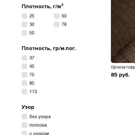
Плотность, г/м²
25
60
30
78
50
Плотность, гр/м.пог.
37
45
Органза гоф
85
руб.
75
85
113
Узор
без узора
полоска
с узором