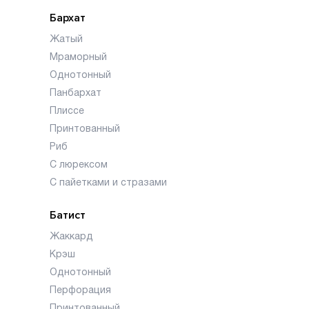
Бархат
Жатый
Мраморный
Однотонный
Панбархат
Плиссе
Принтованный
Риб
С люрексом
С пайетками и стразами
Батист
Жаккард
Крэш
Однотонный
Перфорация
Принтованный