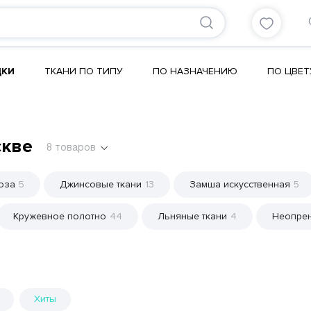
ДКИ
ТКАНИ ПО ТИПУ
ПО НАЗНАЧЕНИЮ
ПО ЦВЕТ
скве
8
товаров
оза
5
Джинсовые ткани
13
Замша искусственная
5
Кружевное полотно
44
Льняные ткани
4
Неопре
Хиты