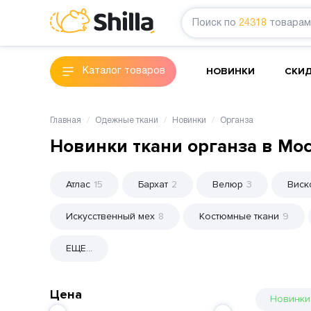
Поиск по
24318
товарам
НОВИНКИ
СКИ
Каталог товаров
Главная
Одежные ткани
Новинки
Органза
Новинки ткани органза в Мо
Атлас
15
Бархат
2
Велюр
3
Виск
Искусственный мех
8
Костюмные ткани
9
ЕЩЕ...
Цена
Новинки