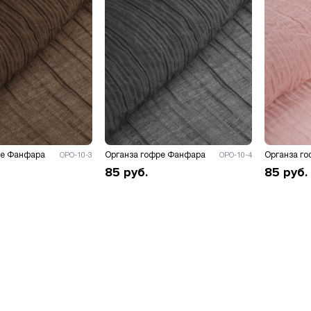
ре Фанфара
Органза гофре Фанфара
Органза г
ОРО-10-3
ОРО-10-4
85
руб.
85
руб.