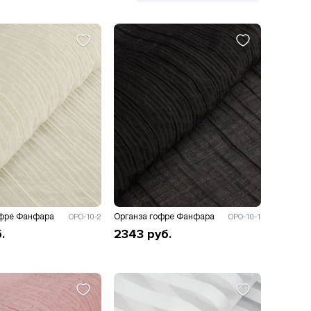
офре Фанфара
Органза гофре Фанфара
ОРО-10-2
ОРО-10-1
.
2343
руб.