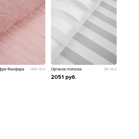
офре Фанфара
Органза полоска
ОРО-10-5
ОР-10-5
2051
руб.