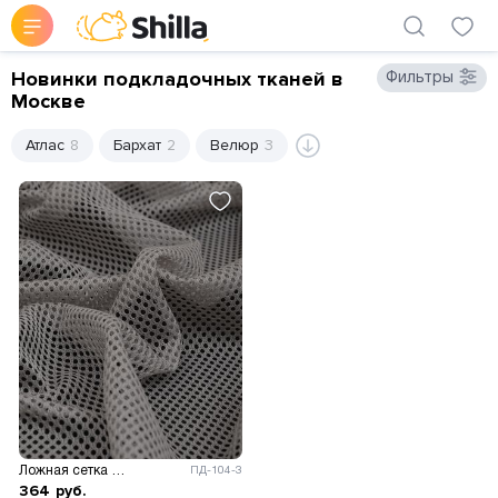
Новинки подкладочных тканей в
Фильтры
Москве
Атлас
8
Бархат
2
Велюр
3
Ложная сетка 60 гр/м.кв.
ПД-104-3
364
руб.