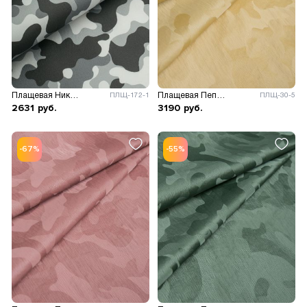
Плащевая Николь камуфляж
Плащевая Пепита принт
ПЛЩ-172-1
ПЛЩ-30-5
2631
руб.
3190
руб.
-67%
-55%