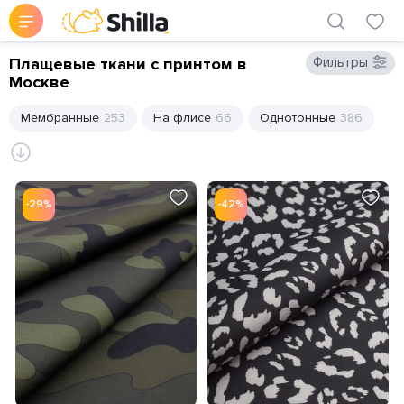
Плащевые ткани с принтом в
Фильтры
Москве
Мембранные
253
На флисе
66
Однотонные
386
-29%
-42%