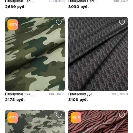
Плащевая Пепита принт
Плащевая Пепита принт
ПЛЩ-30-3
ПЛЩ-30-2
2689
руб.
3030
руб.
-50%
Плащевая Николь камуфляж
Плащевая Ди
ПЛЩ-164-1
ПЛЩ-105-3
2178
руб.
3108
руб.
-40%
-50%