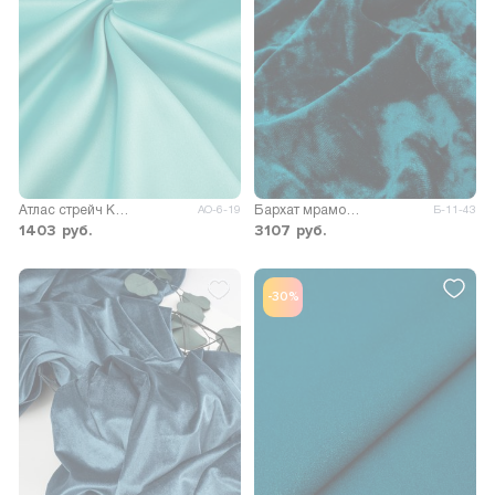
Атлас стрейч Кабернет
Бархат мраморный 270гр/м.кв.
АО-6-19
Б-11-43
1403
руб.
3107
руб.
-30%