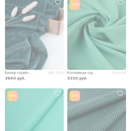
-50%
Велюр стрейч Марсия 260гр/м.кв.
Костюмная стрейч Сутинг
ВЕЛ-12-63
КО-55-20
3640
руб.
3330
руб.
-31%
-33%