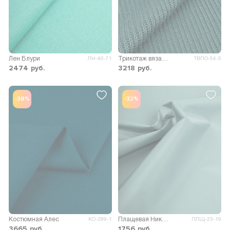
Лен Блури
Трикотаж вязаный Форд
ЛН-40-71
ТВПО-54-5
2474
руб.
3218
руб.
-38%
-33%
Костюмная Алес
Плащевая Николь
КО-289-1
ПЛЩ-23-19
3665
руб.
1756
руб.