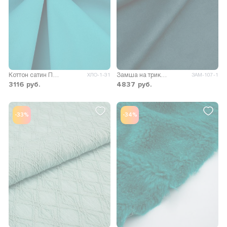
Коттон сатин Панаш 200гр/м.кв.
Замша на трикотажной основе
ХЛО-1-31
ЗАМ-107-1
3116
руб.
4837
руб.
-33%
-34%