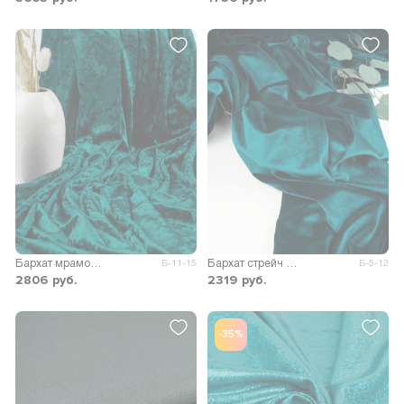
Бархат мраморный 270гр/м.кв.
Бархат стрейч однотонный
Б-11-15
Б-5-12
2806
руб.
2319
руб.
-35%