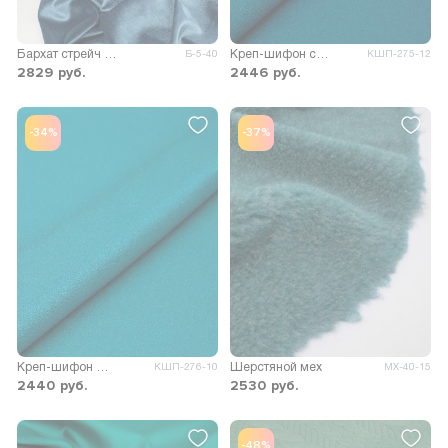
Бархат стрейч однотонный
Креп-шифон стрейч металлик
Б-5-40
КШП-275-12
2829
руб.
2446
руб.
-34%
-37%
Креп-шифон Мона металлик
Шерстяной мех
КШП-276-10
МХ-40-15
2440
руб.
2530
руб.
-48%