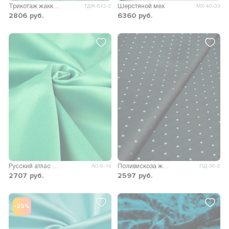
Трикотаж жаккард Ромбы
Шерстяной мех
ТДЖ-642-2
МХ-40-33
2806
руб.
6360
руб.
Русский атлас стрейч матовый
Поливискоза жаккард D-15
АО-9-14
ПД-36-2
2707
руб.
2597
руб.
-29%