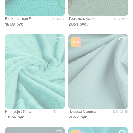
Вискоза-твил Родос
Трикотаж Капитоний
ПЛ-230-9
ТВПО-39-4
1868
руб.
2051
руб.
-57%
Велсофт 280гр/м.кв.
Джерси Мелиса
ФЛО-1-11
ТДО-52-18
3024
руб.
2657
руб.