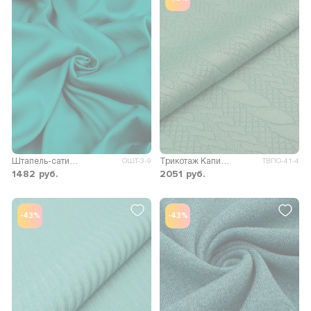
Штапель-сатин стрейч
Трикотаж Капитоний
ОШТ-3-9
ТВПО-41-4
1482
руб.
2051
руб.
-43%
-43%