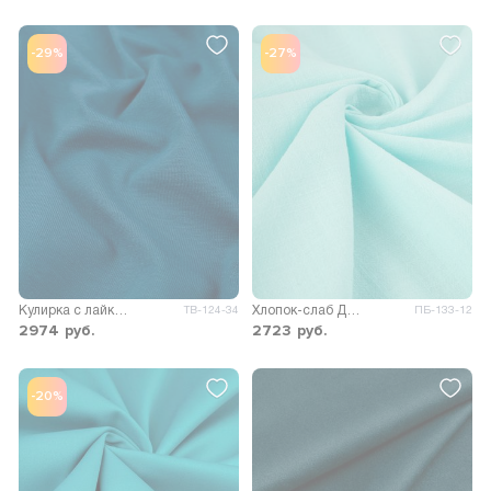
-29%
-27%
Кулирка с лайкрой 40/1, 165гр/м.кв. Компакт Пенье
Хлопок-слаб Десерт
ТВ-124-34
ПБ-133-12
2974
руб.
2723
руб.
-20%