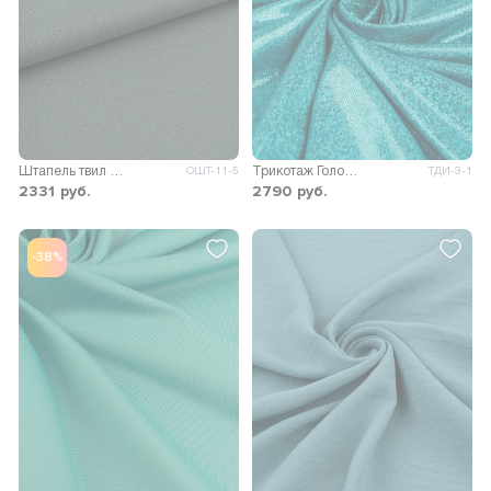
Штапель твил Кабуки
Трикотаж Голограмма
ОШТ-11-5
ТДИ-3-1
2331
руб.
2790
руб.
-38%