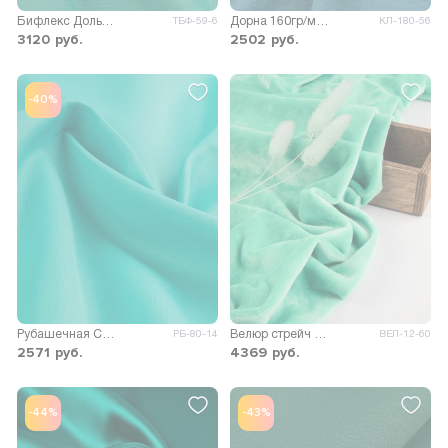
Бифлекс Дольчи матовый
Дорна 160гр/м.кв.
ТБФ-59-6
КЛ-180-56
3120
руб.
2502
руб.
-40%
Рубашечная Сопрано
Велюр стрейч Марсия 260гр/м.кв.
РБ-80-14
ВЕЛ-12-60
2571
руб.
4369
руб.
-44%
-43%