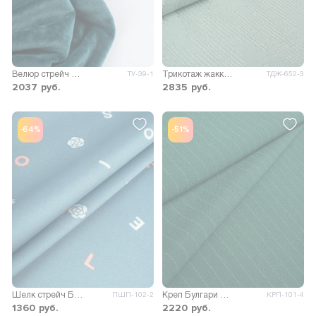
Велюр стрейч Марсия 260гр/м.кв.
Трикотаж жаккард Овация
ТУ-39-1
ТДЖ-652-3
2037
руб.
2835
руб.
-64%
-51%
Шелк стрейч Бавария принт
Креп Булгари полоска
ПШП-102-2
КРП-101-4
1360
руб.
2220
руб.