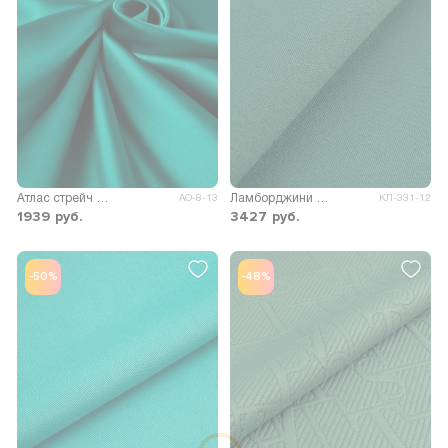
Атлас стрейч Марио
Ламборджини лайт 200гр/м.кв.
АО-8-13
КЛ-331-12
1939
руб.
3427
руб.
-50%
-48%