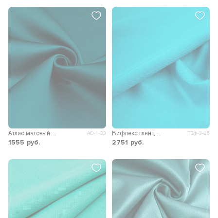
Атлас матовый Принцесса
Бифлекс глянцевый 200гр/м.кв.
АО-1-33
ТБФ-3-25
1555
руб.
2751
руб.