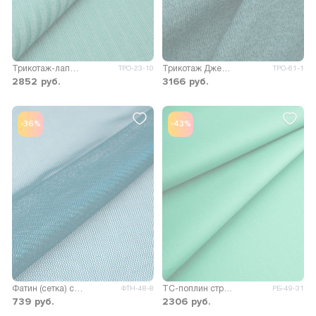
Трикотаж-лапша Дамире
Трикотаж Джейн меланж двусторонний
ТРО-23-10
ТРО-61-1
2852
руб.
3166
руб.
-36%
-43%
Фатин (сетка) с напылением
ТС-поплин стрейч 110гр/м.кв.
ФТН-48-8
РБ-49-31
739
руб.
2306
руб.