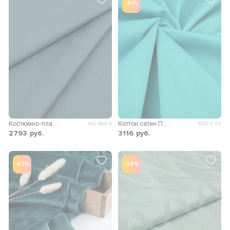
-41%
Костюмно-плащевая Харли
Коттон сатин Панаш 200гр/м.кв.
КО-283-3
ХЛО-1-51
2793
руб.
3116
руб.
-47%
-34%