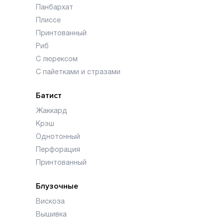
Панбархат
Плиссе
Принтованный
Риб
С люрексом
С пайетками и стразами
Батист
Жаккард
Крэш
Однотонный
Перфорация
Принтованный
Блузочные
Вискоза
Вышивка