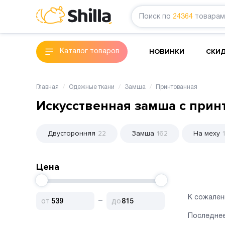
Поиск по
24364
товарам
НОВИНКИ
СКИ
Каталог товаров
Главная
Одежные ткани
Замша
Принтованная
Искусственная замша с прин
Двусторонняя
22
Замша
162
На меху
1
Цена
К сожален
Последнее