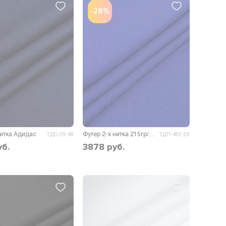
-28%
нитка Адидас
Футер 2-х нитка 215гр/м.кв.
ТДО-29-48
ТДП-482-29
уб.
3878
руб.