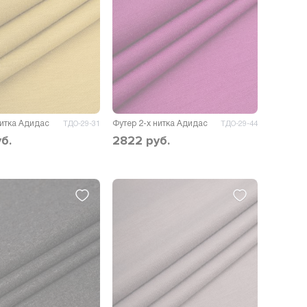
нитка Адидас
Футер 2-х нитка Адидас
ТДО-29-31
ТДО-29-44
б.
2822
руб.