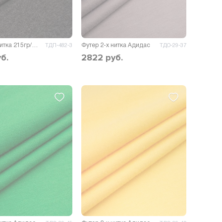
Футер 2-х нитка 215гр/м.кв.
Футер 2-х нитка Адидас
ТДП-482-3
ТДО-29-37
б.
2822
руб.