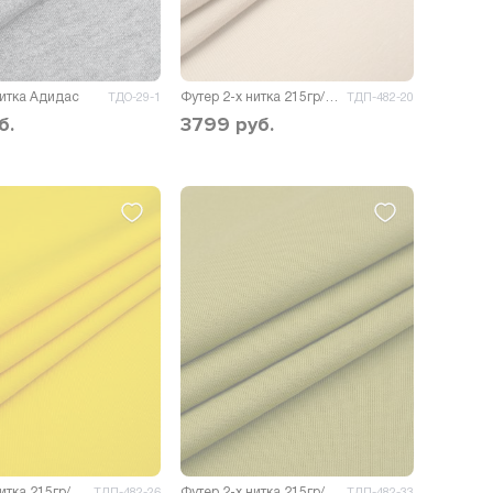
нитка Адидас
Футер 2-х нитка 215гр/м.кв.
ТДО-29-1
ТДП-482-20
б.
3799
руб.
Футер 2-х нитка 215гр/м.кв.
Футер 2-х нитка 215гр/м.кв.
ТДП-482-26
ТДП-482-33