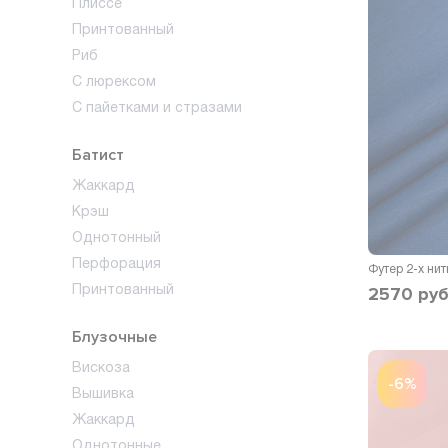
Плиссе
Принтованный
Риб
С люрексом
С пайетками и стразами
Батист
Жаккард
Крэш
Однотонный
Перфорация
Футер 2-х ни
2570
руб
Принтованный
Блузочные
Вискоза
-6%
Вышивка
Жаккард
Однотонные