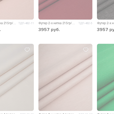
Футер 2-х нитка 215гр/м.кв.
Футер 2-х нитка 215гр/м.кв.
ТДП-482-11
ТДП-482-5
.
3957
руб.
3957
ру