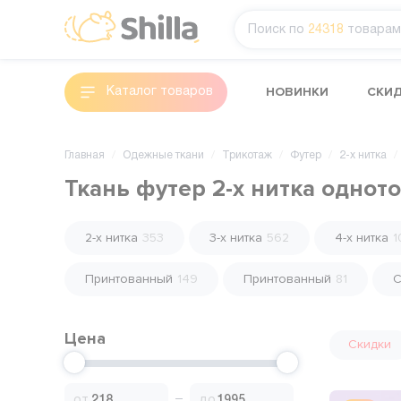
Поиск по
24318
товарам
НОВИНКИ
СКИ
Каталог товаров
Главная
Одежные ткани
Трикотаж
Футер
2-х нитка
Ткань футер 2-х нитка однот
2-х нитка
353
3-х нитка
562
4-х нитка
1
Принтованный
149
Принтованный
81
С
Цена
Скидки