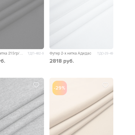
Футер 2-х нитка 215гр/м.кв.
Футер 2-х нитка Адидас
ТДП-482-9
ТДО-29-49
б.
2818
руб.
-29%