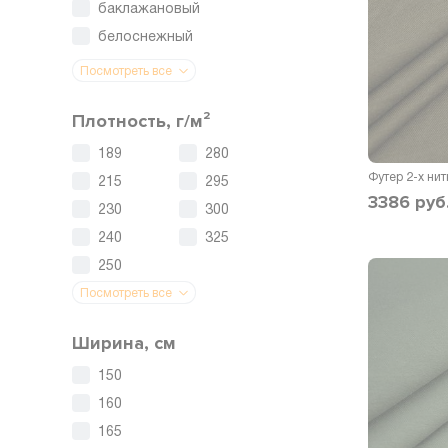
баклажановый
белоснежный
Посмотреть все
Плотность, г/м²
189
280
Футер 2-х ни
215
295
3386
руб
230
300
240
325
250
Посмотреть все
Ширина, см
150
160
165