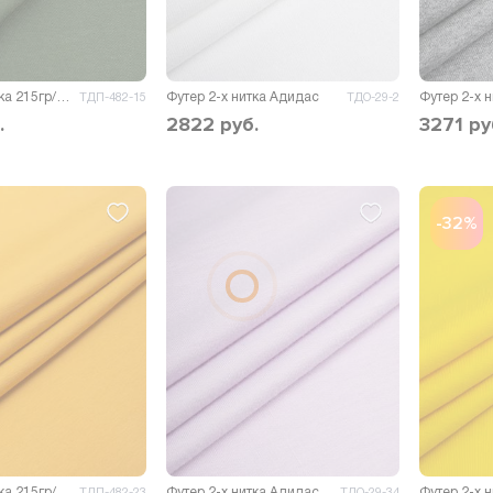
Футер 2-х нитка 215гр/м.кв.
Футер 2-х нитка Адидас
Футер 2-х 
ТДП-482-15
ТДО-29-2
.
2822
руб.
3271
ру
-32%
Футер 2-х нитка 215гр/м.кв.
Футер 2-х нитка Адидас
ТДП-482-23
ТДО-29-34