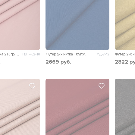
Футер 2-х нитка 215гр/м.кв.
Футер 2-х нитка 189гр/м.кв.
Футер 2-х 
ТДП-482-10
ТФД-7-12
.
2669
руб.
2822
ру