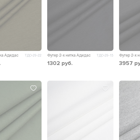
тка Адидас
Футер 2-х нитка Адидас
ТДО-29-22
ТДО-29-15
.
1302
руб.
3957
ру