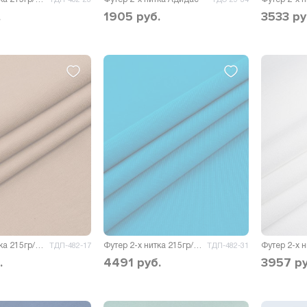
.
1905
руб.
3533
ру
Футер 2-х нитка 215гр/м.кв.
Футер 2-х нитка 215гр/м.кв.
ТДП-482-17
ТДП-482-31
.
4491
руб.
3957
ру