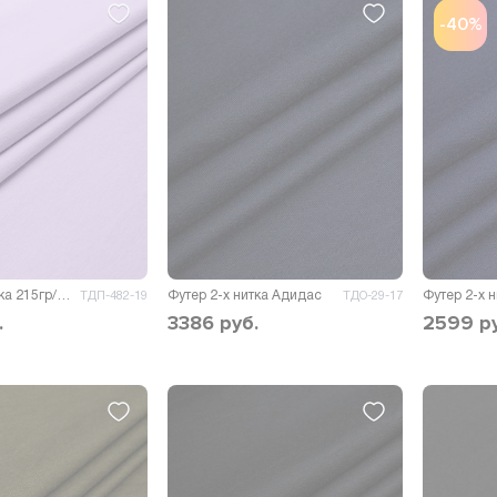
-40%
Футер 2-х нитка 215гр/м.кв.
Футер 2-х нитка Адидас
Футер 2-х 
ТДП-482-19
ТДО-29-17
.
3386
руб.
2599
р