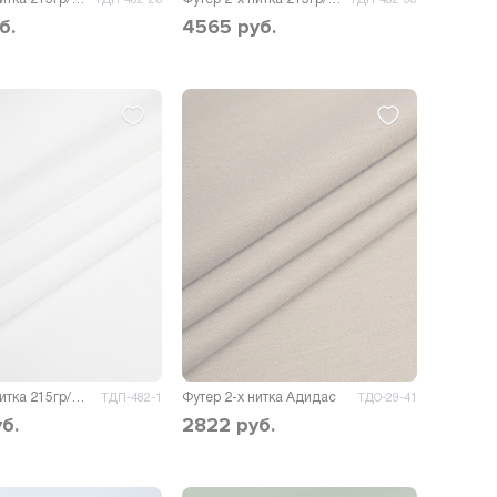
б.
4565
руб.
Футер 2-х нитка 215гр/м.кв.
Футер 2-х нитка Адидас
ТДП-482-1
ТДО-29-41
б.
2822
руб.