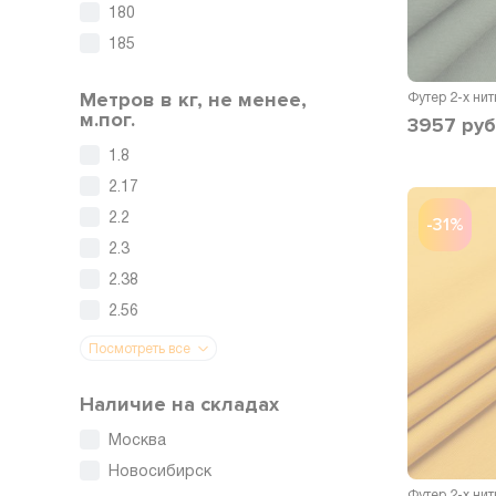
180
185
Метров в кг, не менее,
м.пог.
3957
руб
1.8
2.17
2.2
-31%
2.3
2.38
2.56
Посмотреть все
Наличие на складах
Москва
Новосибирск