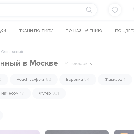
ДКИ
ТКАНИ ПО ТИПУ
ПО НАЗНАЧЕНИЮ
ПО ЦВЕТ
Однотонный
онный в Москве
74
товаров
0
Peach-эффект
62
Варенка
54
Жаккард
1
 начесом
17
Футер
931