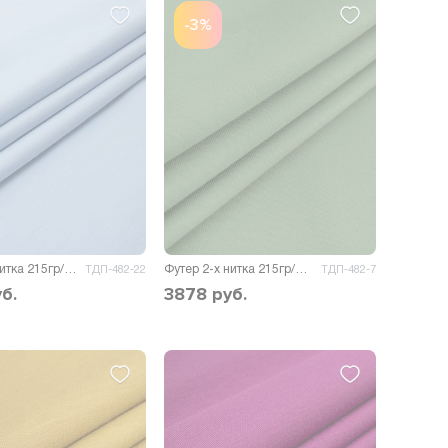
-3%
Футер 2-х нитка 215гр/м.кв.
Футер 2-х нитка 215гр/м.кв.
ТДП-482-22
ТДП-482-7
б.
3878
руб.