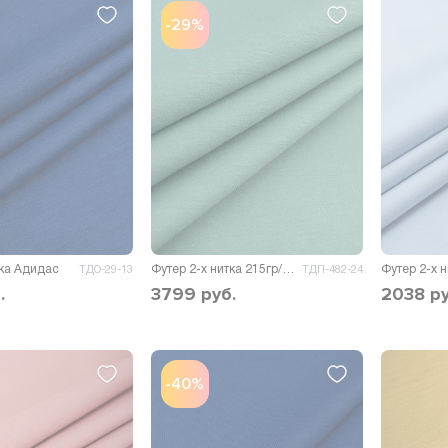
-29%
тка Адидас
Футер 2-х нитка 215гр/м.кв.
ТДО-29-13
ТДП-482-24
.
3799
руб.
2038
ру
-40%