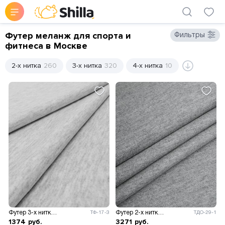
Футер меланж для спорта и
Фильтры
фитнеса в Москве
2-х нитка
260
3-х нитка
320
4-х нитка
10
Футер 3-х нитка диагональ 330гр/м.кв.
Футер 2-х нитка Адидас
ТФ-17-3
ТДО-29-1
1374
руб.
3271
руб.