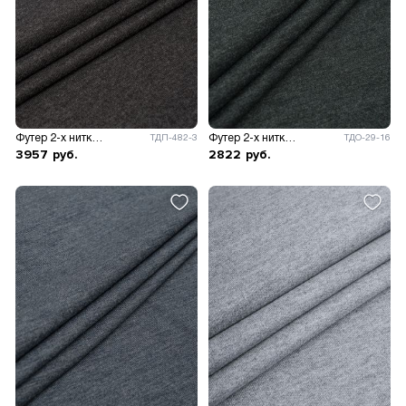
Футер 2-х нитка 215гр/м.кв.
Футер 2-х нитка Адидас
ТДП-482-3
ТДО-29-16
3957
руб.
2822
руб.