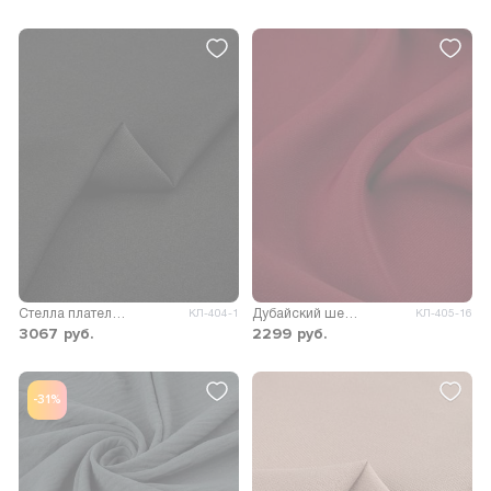
Стелла плательно-костюмная
Дубайский шелк SPH однотонный
КЛ-404-1
КЛ-405-16
3067
руб.
2299
руб.
-31%