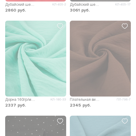
Дубайский шелк SPH однотонный
Дубайский шелк SPH однотонный
КЛ-405-2
КЛ-405-17
2860
руб.
3061
руб.
Дорна 160гр/м.кв.
Плательная вискоза Фаби Хеви
КЛ-180-33
ПЛ-796-7
2337
руб.
2345
руб.