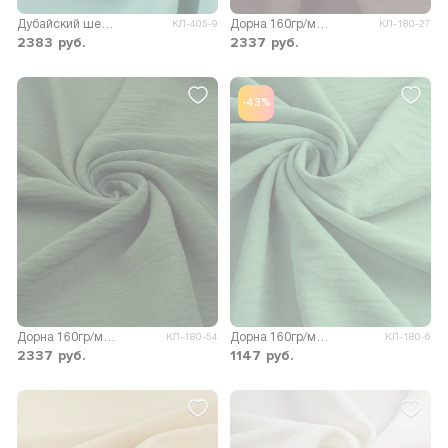
Дубайский шелк SPH однотонный
Дорна 160гр/м.кв.
КЛ-405-9
КЛ-180-27
2383
руб.
2337
руб.
-43%
Дорна 160гр/м.кв.
Дорна 160гр/м.кв.
КЛ-180-54
КЛ-180-6
2337
руб.
1147
руб.