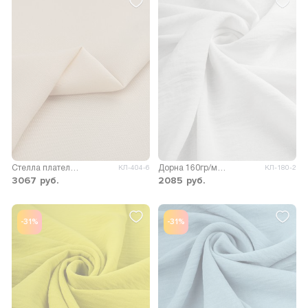
Стелла плательно-костюмная
Дорна 160гр/м.кв.
КЛ-404-6
КЛ-180-2
3067
руб.
2085
руб.
-31%
-31%