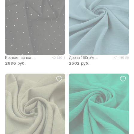
Костюмная ткань Анже со стразами (Р)
Дорна 160гр/м.кв.
КО-330-1
КЛ-180-56
2896
руб.
2502
руб.