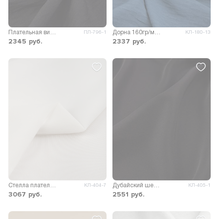
Плательная вискоза Фаби Хеви
Дорна 160гр/м.кв.
ПЛ-796-1
КЛ-180-13
2345
руб.
2337
руб.
Стелла плательно-костюмная
Дубайский шелк SPH однотонный
КЛ-404-7
КЛ-405-1
3067
руб.
2551
руб.