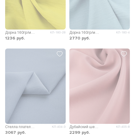
Дорна 160гр/м.кв.
Дорна 160гр/м.кв.
КЛ-180-28
КЛ-180-4
1236
руб.
2770
руб.
Стелла плательно-костюмная
Дубайский шелк SPH однотонный
КЛ-404-3
КЛ-405-8
3067
руб.
2299
руб.