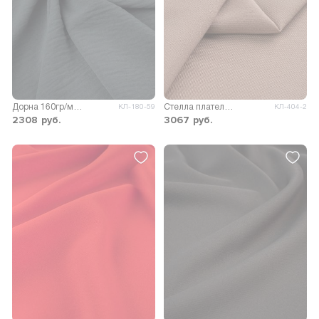
Дорна 160гр/м.кв.
Стелла плательно-костюмная
КЛ-180-59
КЛ-404-2
2308
руб.
3067
руб.