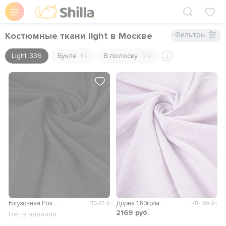
Костюмные ткани light в Москве
Фильтры
Light
336
Букле
42
В полоску
124
Блузочная Розалия крэш со стразами
Дорна 160гр/м.кв.
ПВ-87-5
КЛ-180-24
2169
руб.
Нет в наличии