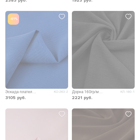
2383
руб.
1923
руб.
-41%
Эскада плательная вискоза
Дорна 160гр/м.кв.
КО-263-2
КЛ-180-1
3105
руб.
2221
руб.