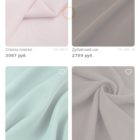
Стелла плательно-костюмная
Дубайский шелк SPH однотонный
КЛ-404-5
КЛ-405-15
3067
руб.
2759
руб.