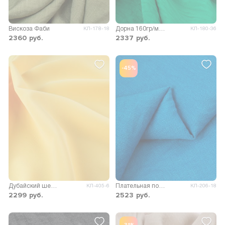
Вискоза Фаби
Дорна 160гр/м.кв.
КЛ-178-18
КЛ-180-36
2360
руб.
2337
руб.
-45%
Дубайский шелк SPH однотонный
Плательная поливискоза Кики
КЛ-405-6
КЛ-206-18
2299
руб.
2523
руб.