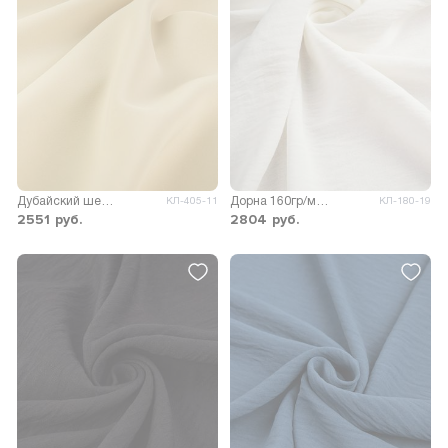
Дубайский шелк SPH однотонный
Дорна 160гр/м.кв.
КЛ-405-11
КЛ-180-19
2551
руб.
2804
руб.