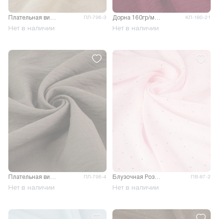
Плательная вискоза Фаби Хеви
Дорна 160гр/м.кв.
ПЛ-796-3
КЛ-180-21
Нет в наличии
Нет в наличии
Плательная вискоза Фаби Хеви
Блузочная Розалия крэш со стразами
ПЛ-796-4
ПВ-87-2
Нет в наличии
Нет в наличии