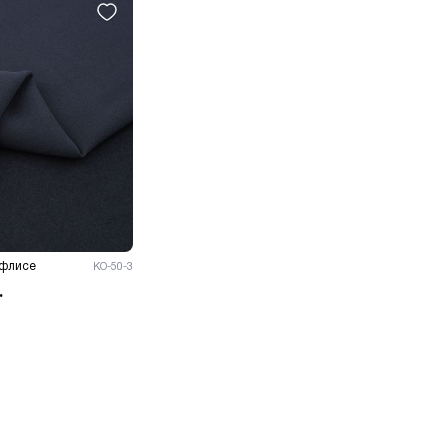
 флисе
КО-50-3
.