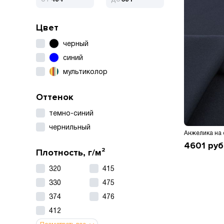
Цвет
черный
синий
мультиколор
Оттенок
темно-синий
чернильный
Анжелика на
4601
руб
Плотность, г/м²
320
415
330
475
374
476
412