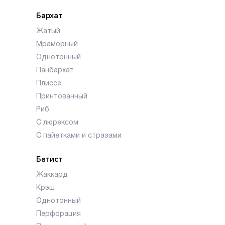
Бархат
Жатый
Мраморный
Однотонный
Панбархат
Плиссе
Принтованный
Риб
С люрексом
С пайетками и стразами
Батист
Жаккард
Крэш
Однотонный
Перфорация