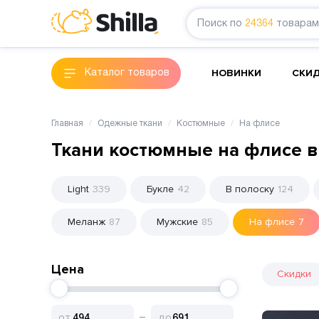
Поиск по
24364
товарам
НОВИНКИ
СКИ
Каталог товаров
Главная
Одежные ткани
Костюмные
На флисе
Ткани костюмные на флисе в
Light
339
Букле
42
В полоску
124
Меланж
87
Мужские
85
На флисе
7
Цена
Скидки