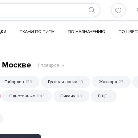
ДКИ
ТКАНИ ПО ТИПУ
ПО НАЗНАЧЕНИЮ
ПО ЦВЕТ
 Москве
1
товаров
Габардин
179
Гусиная лапка
19
Жаккард
27
Однотонные
643
Пикачу
49
ЕЩЕ...