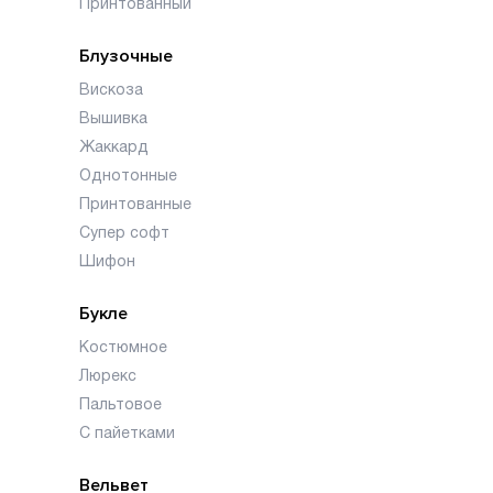
Принтованный
Блузочные
Вискоза
Вышивка
Жаккард
Однотонные
Принтованные
Супер софт
Шифон
Букле
Костюмное
Люрекс
Пальтовое
С пайетками
Вельвет