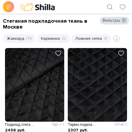
Стеганая подкладочная ткань в
Фильтры
Москве
Жаккард
178
Карманка
33
Ложная сетка
13
Подклад стеганый на синтепоне
Термо подклад на синтепоне
ПДС-1-1
СТТ-40-1
2458
руб.
2307
руб.