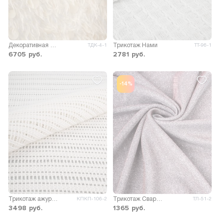
Декоративная ткань с пайеткой Птица
Трикотаж Нами
ТДК-4-1
ТТ-96-1
6705
руб.
2781
руб.
-14%
Трикотаж ажурный Лесси
Трикотаж Сваровски хамелеон
КПКП-106-2
ТЛ-51-2
3498
руб.
1365
руб.