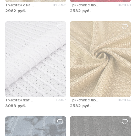
Трикотаж с напылением Кассиопея
Трикотаж с люрексом Сапфир
ТРН-29-2
ТЛ-238-3
2962
руб.
2532
руб.
Трикотаж жатый перфорация Виолла
Трикотаж с люрексом Сапфир
ТТ-93-7
ТЛ-238-4
3088
руб.
2532
руб.