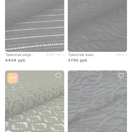
Трикотаж ажурный Лесси
Трикотаж жаккард Карабелла
КПКП-106-1
ТАЖ-3-1
4404
руб.
3790
руб.
-41%