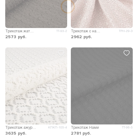
Трикотаж жатый перфорация Виолла
Трикотаж с напылением Кассиопея
ТТ-93-2
ТРН-29-3
2573
руб.
2962
руб.
Трикотаж ажурный Кальте
Трикотаж Нами
КПКП-105-4
ТТ-96-5
3635
руб.
2781
руб.