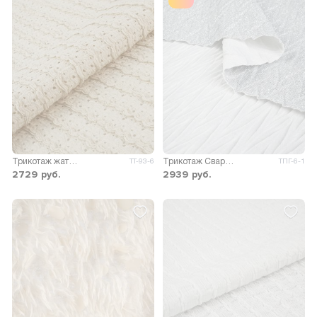
Трикотаж жатый перфорация Виолла
Трикотаж Сваровски плиссе
ТТ-93-6
ТПГ-6-1
2729
руб.
2939
руб.