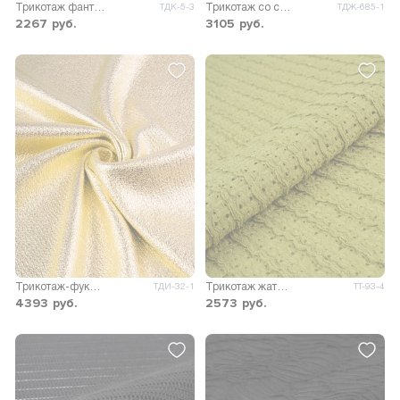
Трикотаж фантазийный Лейла
Трикотаж со спущенными петлями принт
ТДК-5-3
ТДЖ-685-1
2267
руб.
3105
руб.
Трикотаж-фукро Мальвина с накатом
Трикотаж жатый перфорация Виолла
ТДИ-32-1
ТТ-93-4
4393
руб.
2573
руб.