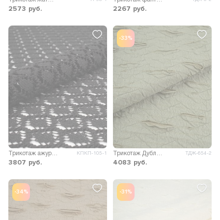
2573
руб.
2267
руб.
-33%
Трикотаж ажурный Кальте
Трикотаж Дублин с рваным эффектом
КПКП-105-1
ТДЖ-654-2
3807
руб.
4083
руб.
-34%
-31%