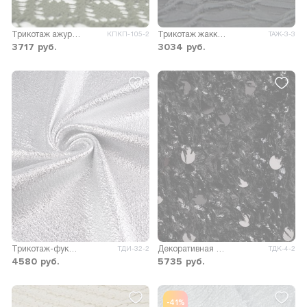
Трикотаж ажурный Кальте
Трикотаж жаккард Карабелла
КПКП-105-2
ТАЖ-3-3
3717
руб.
3034
руб.
Трикотаж-фукро Мальвина с накатом
Декоративная ткань с пайеткой Птица
ТДИ-32-2
ТДК-4-2
4580
руб.
5735
руб.
-41%