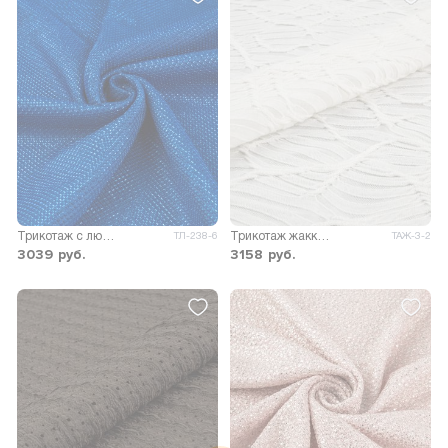
Трикотаж с люрексом Сапфир
Трикотаж жаккард Карабелла
ТЛ-238-6
ТАЖ-3-2
3039
руб.
3158
руб.