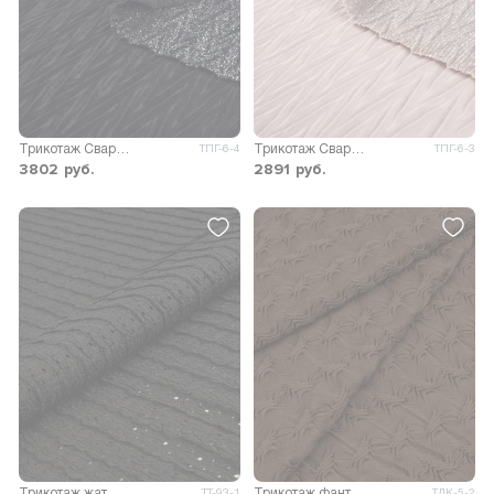
Трикотаж Сваровски плиссе
Трикотаж Сваровски плиссе
ТПГ-6-4
ТПГ-6-3
3802
руб.
2891
руб.
Трикотаж жатый перфорация Виолла
Трикотаж фантазийный Лейла
ТТ-93-1
ТДК-5-2