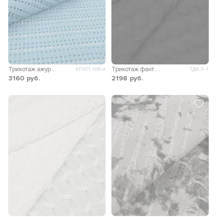
Трикотаж ажурный Лесси
Трикотаж фантазийный Лейла
КПКП-106-4
ТДК-5-1
3160
руб.
2198
руб.