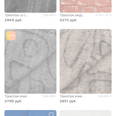
Трикотаж со спущенными петлями принт
Трикотаж ажурный Кальте
ТДЖ-685-3
КПКП-105-3
2949
руб.
3270
руб.
-26%
Трикотаж жаккард Сириус принт
Трикотаж жаккард Сириус принт
ТДЖ-688-2
ТДЖ-688-3
2799
руб.
2851
руб.