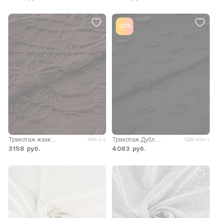
-33%
Трикотаж жаккард Карабелла
Трикотаж Дублин с рваным эффектом
ТАЖ-3-4
ТДЖ-654-1
3158
руб.
4083
руб.