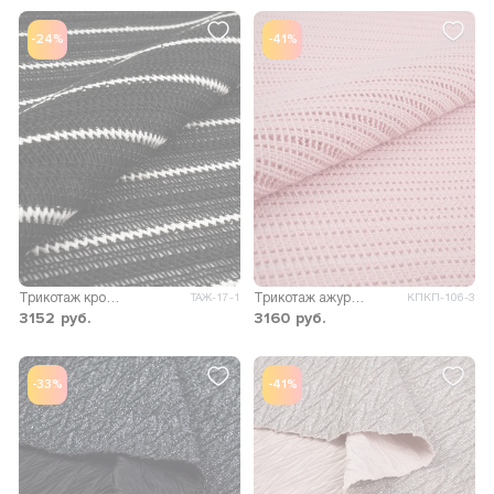
-24%
-41%
Трикотаж кроше Беатрис
Трикотаж ажурный Лесси
ТАЖ-17-1
КПКП-106-3
3152
руб.
3160
руб.
-33%
-41%