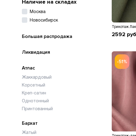
Наличие на складах
Москва
Новосибирск
Трикотаж Лак
2592
руб
Большая распродажа
Ликвидация
-51%
Атлас
Жаккардовый
Корсетный
Креп-сатин
Однотонный
Принтованный
Бархат
Жатый
Трикотаж-лак