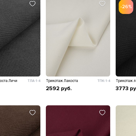
-26%
оста Личи
Трикотаж Лакоста
Трикотаж л
ТЛА-1-4
ТПК-1-4
2592
руб.
3773
ру