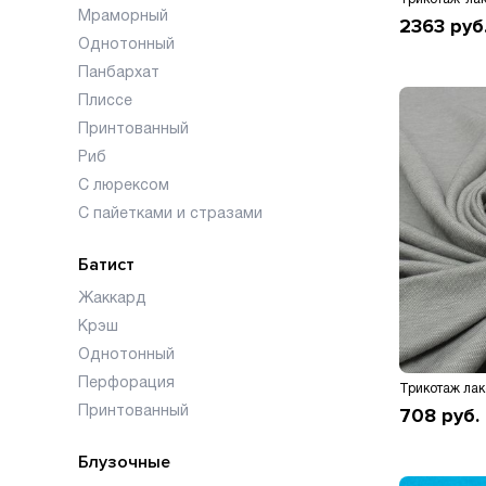
Мраморный
2363
руб
Однотонный
Панбархат
Плиссе
Принтованный
Риб
С люрексом
С пайетками и стразами
Батист
Жаккард
Крэш
Однотонный
Перфорация
708
руб.
Принтованный
Блузочные