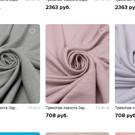
.
2363
руб.
2363
ру
Трикотаж лакоста Зара (модал) меланж
Трикотаж лакоста Зара (модал) меланж
ТЛ-41-1
ТЛ-41-10
708
руб.
708
руб