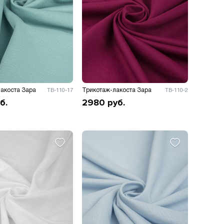
акоста Зара
Трикотаж-лакоста Зара
ТВ-110-17
ТВ-110-2
б.
2980
руб.