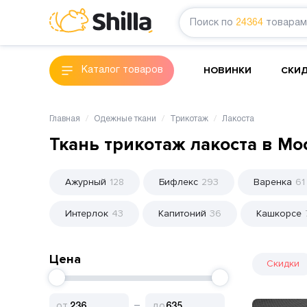
Поиск по
24364
товарам
НОВИНКИ
СКИ
Каталог товаров
Главная
Одежные ткани
Трикотаж
Лакоста
Ткань трикотаж лакоста в Мо
Ажурный
128
Бифлекс
293
Варенка
61
Интерлок
43
Капитоний
36
Кашкорсе
Цена
Скидки