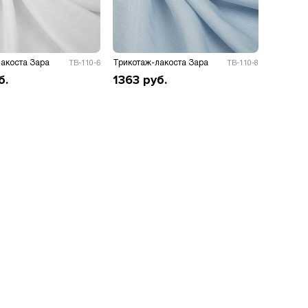
акоста Зара
Трикотаж-лакоста Зара
ТВ-110-6
ТВ-110-8
б.
1363
руб.