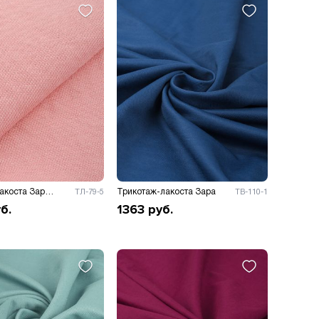
Трикотаж лакоста Зара 175гр/м.к.в
Трикотаж-лакоста Зара
ТЛ-79-5
ТВ-110-1
б.
1363
руб.