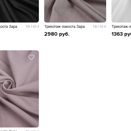
оста Зара
Трикотаж-лакоста Зара
Трикотаж-л
ТВ-110-4
ТВ-110-5
2980
руб.
1363
ру