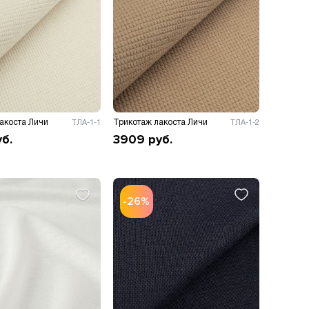
акоста Личи
Трикотаж лакоста Личи
ТЛА-1-1
ТЛА-1-2
уб.
3909
руб.
-26%