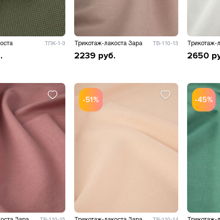
оста
Трикотаж-лакоста Зара
Трикотаж-л
ТПК-1-3
ТВ-110-13
.
2239
руб.
2650
р
-51%
-45%
оста Зара
Трикотаж-лакоста Зара
Трикотаж-л
ТВ-110-15
ТВ-110-14