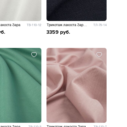
акоста Зара
Трикотаж лакоста Зара 175гр/м.к.в
ТВ-110-12
ТЛ-79-14
уб.
3359
руб.
акоста Зара
Трикотаж-лакоста Зара
ТВ-110-3
ТВ-110-7