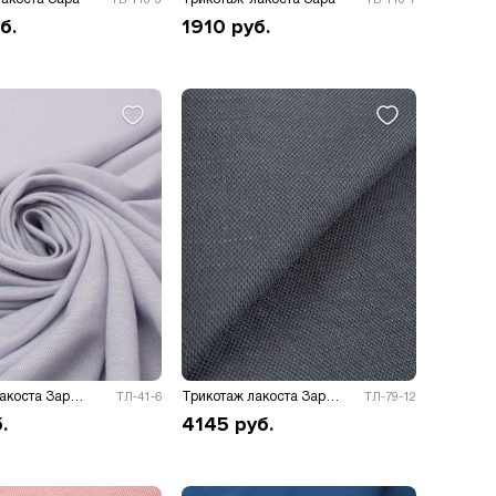
б.
1910
руб.
Трикотаж лакоста Зара (модал) меланж
Трикотаж лакоста Зара 175гр/м.к.в
ТЛ-41-6
ТЛ-79-12
.
4145
руб.