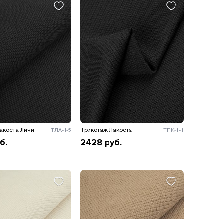
акоста Личи
Трикотаж Лакоста
ТЛА-1-5
ТПК-1-1
б.
2428
руб.