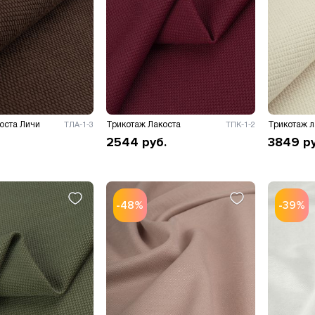
оста Личи
Трикотаж Лакоста
Трикотаж л
ТЛА-1-3
ТПК-1-2
2544
руб.
3849
р
-48%
-39%