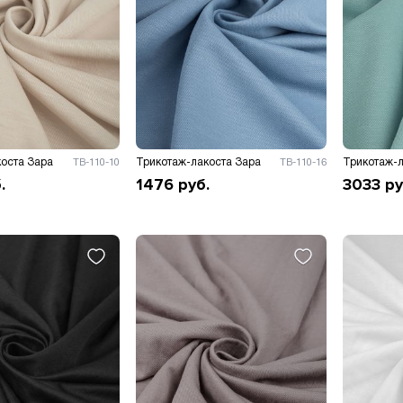
оста Зара
Трикотаж-лакоста Зара
Трикотаж-л
ТВ-110-10
ТВ-110-16
.
1476
руб.
3033
ру