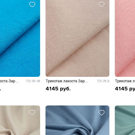
Трикотаж лакоста Зара 175гр/м.к.в
Трикотаж лакоста Зара 175гр/м.к.в
ТЛ-79-18
ТЛ-79-3
.
4145
руб.
4145
ру