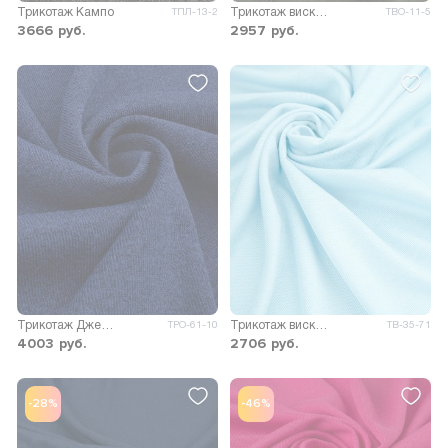
Трикотаж Кампо
Трикотаж вискоза Пиаф
ТПЛ-13-2
ТВО-11-5
3666
руб.
2957
руб.
Трикотаж Джейн меланж двусторонний
Трикотаж вискоза Пума
ТРО-61-10
ТВ-35-71
4003
руб.
2706
руб.
-28%
-46%