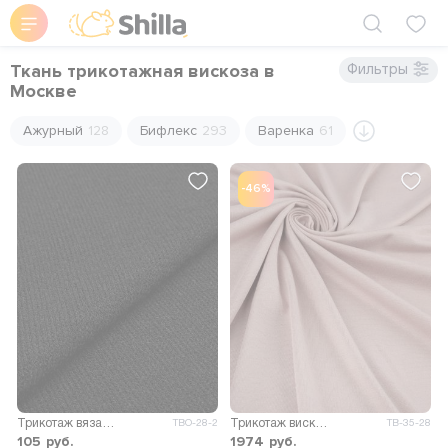
Ткань трикотажная вискоза в
Фильтры
Москве
Ажурный
128
Бифлекс
293
Варенка
61
-46%
Трикотаж вязаный Персия (Р)
Трикотаж вискоза Пума
ТВО-28-2
ТВ-35-28
105
руб.
1974
руб.