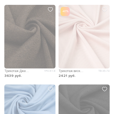
-41%
Трикотаж Джейн меланж двусторонний
Трикотаж вискоза Пума
ТРО-61-8
ТВ-35-74
3639
руб.
2421
руб.