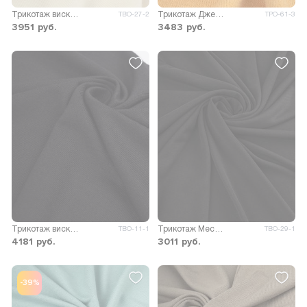
Трикотаж вискоза Стелла 280гр/м.кв.
Трикотаж Джейн меланж двусторонний
ТВО-27-2
ТРО-61-3
3951
руб.
3483
руб.
Трикотаж вискоза Пиаф
Трикотаж Мессина (Р)
ТВО-11-1
ТВО-29-1
4181
руб.
3011
руб.
-39%