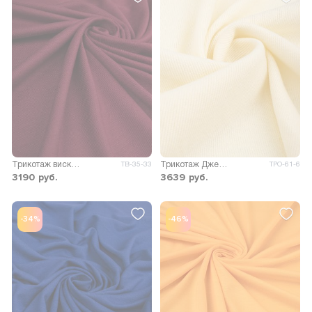
Трикотаж вискоза Пума
Трикотаж Джейн меланж двусторонний
ТВ-35-33
ТРО-61-6
3190
руб.
3639
руб.
-34%
-46%