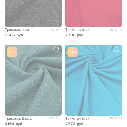
Трикотаж вязаный Персия (Р)
Трикотаж вискоза Пума
ТВО-28-1
ТВ-35-14
2665
руб.
2706
руб.
-43%
-46%
Трикотаж Джейн меланж двусторонний
Трикотаж вискоза Пума
ТРО-61-1
ТВ-35-64
3166
руб.
2772
руб.