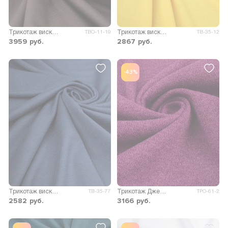
Трикотаж вискоза Пиаф
Трикотаж вискоза Пума
ТВО-11-19
ТВ-35-12
3959
руб.
2867
руб.
-43%
Трикотаж вискоза Пума
Трикотаж Джейн меланж двусторонний
ТВ-35-77
ТРО-61-2
2582
руб.
3166
руб.