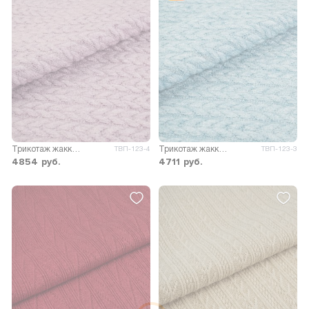
Трикотаж жаккард Голди
Трикотаж жаккард Голди
ТВП-123-4
ТВП-123-3
4854
руб.
4711
руб.