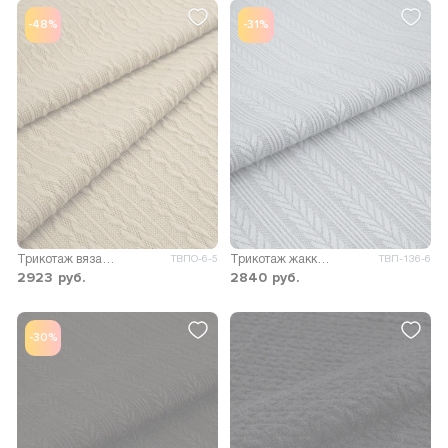
-48%
-31%
Трикотаж вязаный Коса
Трикотаж жаккард Вильма
ТВПО-6-5
ТВП-136-6
2923
руб.
2840
руб.
-30%