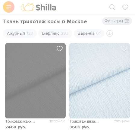
Ткань трикотаж косы в Москве
Фильтры
Ажурный
128
Бифлекс
293
Варенка
61
Трикотаж жаккард Фея
Трикотаж вязаный Адели
ТВПО-45-1
ТВП-145-4
2468
руб.
3606
руб.