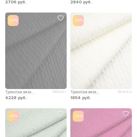
2706
руб.
2840
руб.
-28%
-28%
Трикотаж вязаный Коса
Трикотаж вязаный Коса
ТВПО-6-1
ТВПО-6-2
4228
руб.
1854
руб.
-48%
-56%