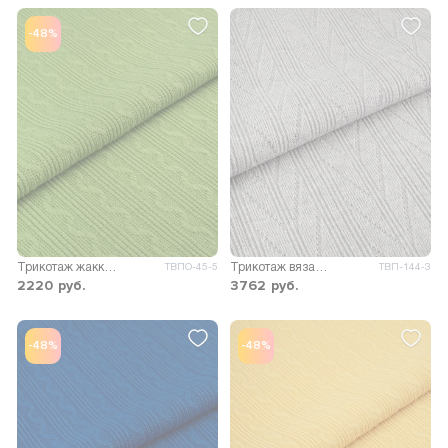
-48%
Трикотаж жаккард Фея
Трикотаж вязаный Мадлен
ТВПО-45-5
ТВП-144-3
2220
руб.
3762
руб.
-48%
-48%