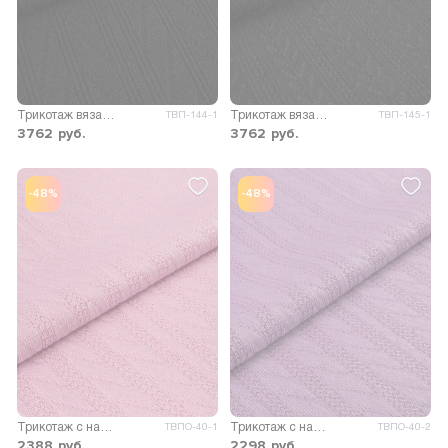
Трикотаж вязаный Мадлен
Трикотаж вязаный Адели
ТВП-144-1
ТВП-145-1
3762
руб.
3762
руб.
-48%
-48%
Трикотаж с напылением Сандрия
Трикотаж с напылением Сандрия
ТВПО-40-1
ТВПО-40-2
2388
руб.
2298
руб.