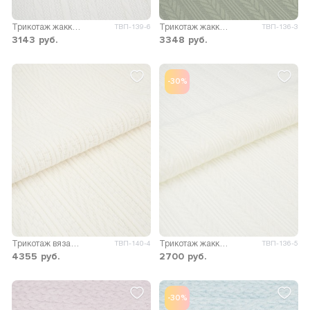
Трикотаж жаккард вязаный Орма
Трикотаж жаккард Вильма
ТВП-139-6
ТВП-136-3
3143
руб.
3348
руб.
-30%
Трикотаж вязаный Эстель D1
Трикотаж жаккард Вильма
ТВП-140-4
ТВП-136-5
4355
руб.
2700
руб.
-30%