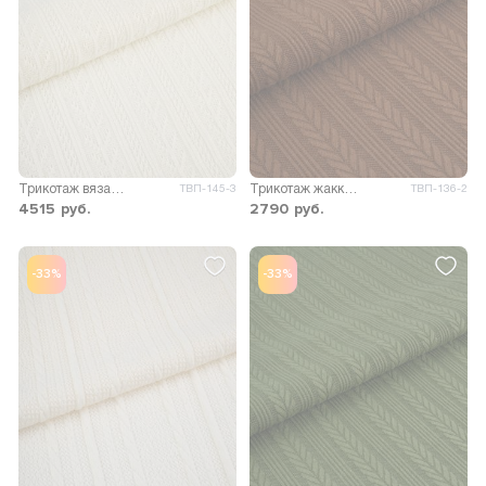
Трикотаж вязаный Адели
Трикотаж жаккард Вильма
ТВП-145-3
ТВП-136-2
4515
руб.
2790
руб.
-33%
-33%