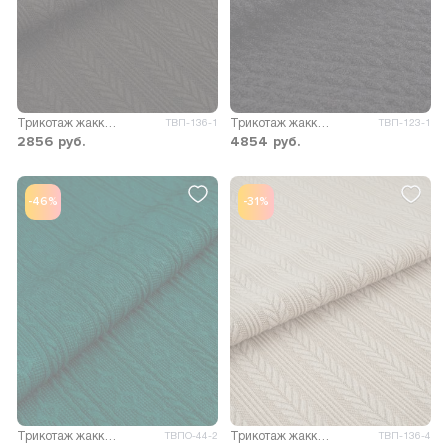
Трикотаж жаккард Вильма
Трикотаж жаккард Голди
ТВП-136-1
ТВП-123-1
2856
руб.
4854
руб.
-46%
-31%
Трикотаж жаккард Майя
Трикотаж жаккард Вильма
ТВПО-44-2
ТВП-136-4