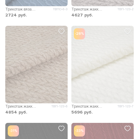
Трикотаж вязаный Коса
Трикотаж жаккард Голди
ТВПО-6-3
ТВП-123-2
2724
руб.
4627
руб.
-28%
Трикотаж жаккард Голди
Трикотаж жаккард Голди
ТВП-123-6
ТВП-123-7
4854
руб.
5696
руб.
-31%
-33%